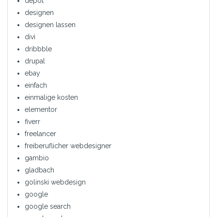
depot
designen
designen lassen
divi
dribbble
drupal
ebay
einfach
einmalige kosten
elementor
fiverr
freelancer
freiberuflicher webdesigner
gambio
gladbach
golinski webdesign
google
google search