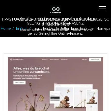
website-mit-homepage-baukasten-
TIPPS FÜR DAS ERSTELLEN EINER EINFACHEN HOMEPAGE: SO
GELINGT IHRE ONLINE-PRÄSENZ!
erstellen.de
Home
Einfach
Tipps Für Das Erstellen Einer Einfachen Homepa
Erstellen Sie Ihre einzigartige Online-Präsenz mit uns
Ge: So Gelingt Ihre Online-Präsenz!