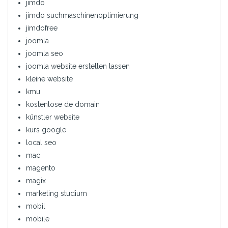
jimdo
jimdo suchmaschinenoptimierung
jimdofree
joomla
joomla seo
joomla website erstellen lassen
kleine website
kmu
kostenlose de domain
künstler website
kurs google
local seo
mac
magento
magix
marketing studium
mobil
mobile