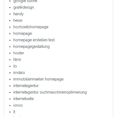
google suche
grafikdesign
handy
heise
hochzeitshomepage
homepage
homepage erstellen test
homepagegestaltung
hoster
html
ils
imdalo
immobilienmakler homepage
internetagentur
internetagentur suchmaschinenoptimierung
internetseite
ionos
it