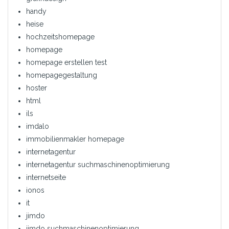
handy
heise
hochzeitshomepage
homepage
homepage erstellen test
homepagegestaltung
hoster
html
ils
imdalo
immobilienmakler homepage
internetagentur
internetagentur suchmaschinenoptimierung
internetseite
ionos
it
jimdo
jimdo suchmaschinenoptimierung