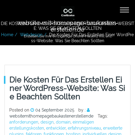
website-mit-homepage-baukasten-
DIE KOSTEN FÜR DAS ERSTELLEN EINER WORDPRESS-WEBSIT
E: WAS SIE BEACHTEN SOLLTEN
erstellen.de
Home
Webdesign
Die Kosten Für Das Erstellen Einer WordPre
Erstellen Sie Ihre einzigartige Online-Präsenz mit uns
Ss-Website: Was Sie Beachten Sollten
Die Kosten Für Das Erstellen Ei
Ner WordPress-Website: Was Si
E Beachten Sollten
Posted on
04 September 2025
by :
websitemithomepagebaukastenerstellende
Tags:
anforderungen
,
design
,
domain
,
einmaligen
erstellungskosten
,
entwickler
,
erfahrungsniveau
,
erweiterte
plugins
,
faktoren
,
funktionen
,
hosting
,
individuelles design
,