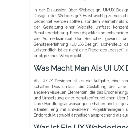
In der Diskussion über Webdesign, UI/UX-Design
Design oder Webdesign? Es ist wichtig zu verste
betrachtet werden sollten, sondern vielmehr a
der Gestaltung einer Website umfasst, konzent
Benutzererfahrung. Beide Aspekte sind entscheide
die Aufmerksamkeit der Besucher gewinnt un
Benutzererfahrung (UI/UX-Design) sicherstellt, 
Letztendlich ist es nicht eine Frage des „besser
erfolgreiches Webprojekt.
Was Macht Man Als UI UX 
Als UI/UX Designer ist es die Aufgabe, eine n
schaffen. Dies umfasst die Gestaltung des User 
anderen visuellen Elementen, die das Erscheinung
und Umsetzung einer benutzerfreundlichen User Ex
klare Handlungsanweisungen erhalten und insges
arbeiten eng mit Entwicklern, Projektmanagern
Endprodukt sowohl ästhetisch ansprechend als auch 
Was Ist Ein UX Webdesign