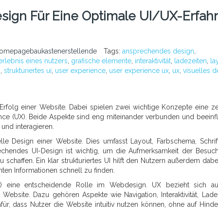
ign Für Eine Optimale UI/UX-Erfah
homepagebaukastenerstellende
Tags:
ansprechendes design
,
rlebnis eines nutzers
,
grafische elemente
,
interaktivität
,
ladezeiten
,
la
n
,
strukturiertes ui
,
user experience
,
user experience ux
,
ux
,
visuelles d
Erfolg einer Website. Dabei spielen zwei wichtige Konzepte eine ze
ience (UX). Beide Aspekte sind eng miteinander verbunden und beeinf
und interagieren.
elle Design einer Website. Dies umfasst Layout, Farbschema, Schrift
rechendes UI-Design ist wichtig, um die Aufmerksamkeit der Besuc
chaffen. Ein klar strukturiertes UI hilft den Nutzern außerdem dabei
ten Informationen schnell zu finden.
X) eine entscheidende Rolle im Webdesign. UX bezieht sich a
ebsite. Dazu gehören Aspekte wie Navigation, Interaktivität, Lade
für, dass Nutzer die Website intuitiv nutzen können, ohne auf Hinde