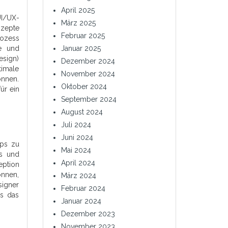
April 2025
UI/UX-
März 2025
nzepte
Februar 2025
rozess
Januar 2025
he und
esign)
Dezember 2024
imale
November 2024
önnen.
Oktober 2024
ür ein
September 2024
August 2024
Juli 2024
Juni 2024
pps zu
Mai 2024
ts und
April 2024
eption
önnen,
März 2024
signer
Februar 2024
ss das
Januar 2024
Dezember 2023
November 2023