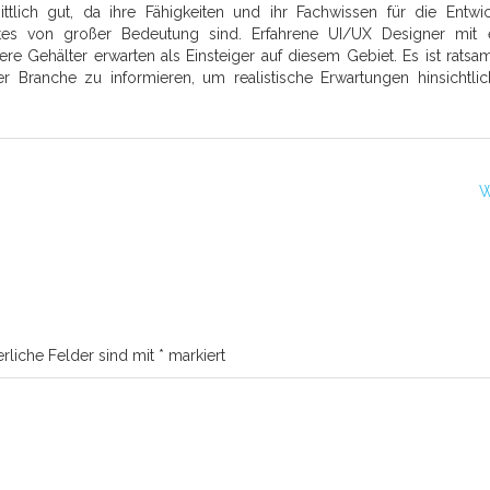
tlich gut, da ihre Fähigkeiten und ihr Fachwissen für die Entwi
tes von großer Bedeutung sind. Erfahrene UI/UX Designer mit
e Gehälter erwarten als Einsteiger auf diesem Gebiet. Es ist ratsam
er Branche zu informieren, um realistische Erwartungen hinsichtli
W
erliche Felder sind mit
*
markiert