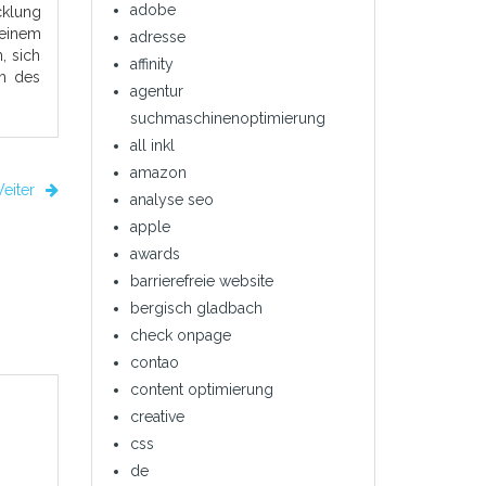
adobe
cklung
 einem
adresse
, sich
affinity
ch des
agentur
suchmaschinenoptimierung
all inkl
amazon
eiter
analyse seo
apple
awards
barrierefreie website
bergisch gladbach
check onpage
contao
content optimierung
creative
css
de