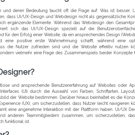
 und deren Bedeutung taucht oft die Frage auf: Was ist besser, 
hen, dass UI/UX-Design und Webdesign nicht als gegensätzliche Ko
ls sich ergänzende Elemente. Während das Webdesign den Gesamtp
riert sich das UI/UX-Design speziell auf die Benutzeroberfläc
nd für den Erfolg einer Website, da ein ansprechendes Design (Webd
d eine positive erste Wahrnehmung schafft, während eine opt
dass die Nutzer zufrieden sind und die Website effektiv nutzen k
“, sondern vielmehr eine Frage des Zusammenspiels beider Konzepte f
Designer?
ahtlose und ansprechende Benutzererfahrung auf Websites oder A
Interfaces (UI) durch die Auswahl von Farben, Schriftarten, Layou
sbild der Website bestimmen. Darüber hinaus beinhaltet es die Konz
perience (UX), um sicherzustellen, dass Nutzer leicht navigieren k
amt eine angenehme Interaktion mit der Plattform haben. UI/UX De
 und anderen Teammitgliedern zusammen, um sicherzustellen, da
funktional ist.
er?