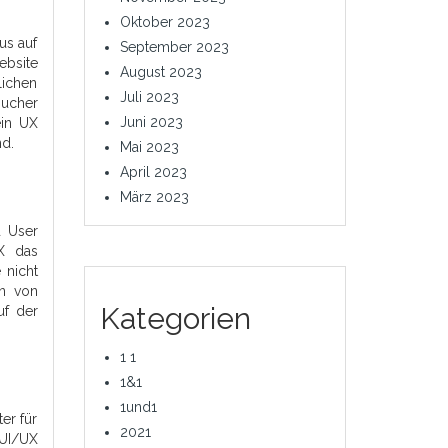
Oktober 2023
us auf
September 2023
ebsite
August 2023
lichen
Juli 2023
sucher
Juni 2023
ein UX
nd.
Mai 2023
April 2023
März 2023
d User
UX das
 nicht
on von
Kategorien
uf der
1 1
1&1
1und1
er für
2021
 UI/UX