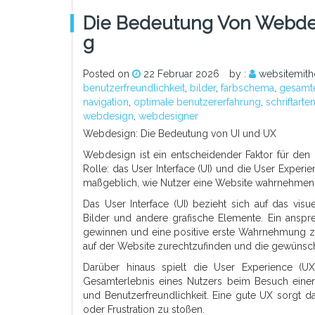
Die Bedeutung Von Webdes
G
Posted on
22 Februar 2026
by :
websitemit
benutzerfreundlichkeit
,
bilder
,
farbschema
,
gesamte
navigation
,
optimale benutzererfahrung
,
schriftarte
webdesign
,
webdesigner
Webdesign: Die Bedeutung von UI und UX
Webdesign ist ein entscheidender Faktor für den 
Rolle: das User Interface (UI) und die User Exper
maßgeblich, wie Nutzer eine Website wahrnehmen 
Das User Interface (UI) bezieht sich auf das visu
Bilder und andere grafische Elemente. Ein ansp
gewinnen und eine positive erste Wahrnehmung zu s
auf der Website zurechtzufinden und die gewünsch
Darüber hinaus spielt die User Experience (U
Gesamterlebnis eines Nutzers beim Besuch einer W
und Benutzerfreundlichkeit. Eine gute UX sorgt da
oder Frustration zu stoßen.