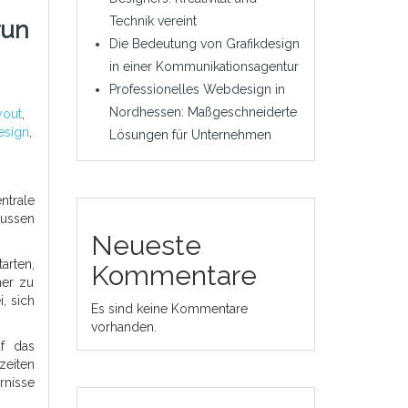
Technik vereint
run
Die Bedeutung von Grafikdesign
in einer Kommunikationsagentur
Professionelles Webdesign in
Nordhessen: Maßgeschneiderte
yout
,
esign
,
Lösungen für Unternehmen
ntrale
lussen
Neueste
arten,
Kommentare
her zu
, sich
Es sind keine Kommentare
vorhanden.
uf das
zeiten
rnisse