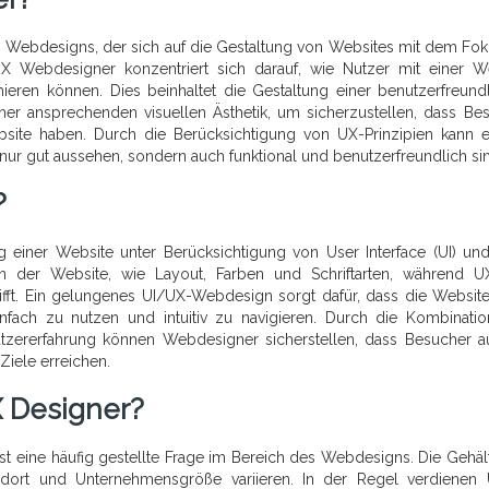
s Webdesigns, der sich auf die Gestaltung von Websites mit dem Fok
 UX Webdesigner konzentriert sich darauf, wie Nutzer mit einer W
imieren können. Dies beinhaltet die Gestaltung einer benutzerfreund
einer ansprechenden visuellen Ästhetik, um sicherzustellen, dass Be
ebsite haben. Durch die Berücksichtigung von UX-Prinzipien kann 
ur gut aussehen, sondern auch funktional und benutzerfreundlich si
?
 einer Website unter Berücksichtigung von User Interface (UI) un
gn der Website, wie Layout, Farben und Schriftarten, während 
fft. Ein gelungenes UI/UX-Webdesign sorgt dafür, dass die Website
infach zu nutzen und intuitiv zu navigieren. Durch die Kombinati
zererfahrung können Webdesigner sicherstellen, dass Besucher a
Ziele erreichen.
X Designer?
ist eine häufig gestellte Frage im Bereich des Webdesigns. Die Gehält
ndort und Unternehmensgröße variieren. In der Regel verdienen