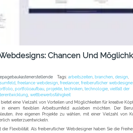
e-Webdesigns: Chancen Und Möglichk
epagebaukastenerstellende
Tags:
arbeitszeiten
,
branchen
,
design
,
itsumfeld
,
freelance webdesign
,
freelancer
,
freiberuflicher webdesigne
rtfolio
,
portfolioaufbau
,
projekte
,
techniken
,
technologie
,
vielfalt der
terentwicklung
,
wettbewerbsfähigkeit
bietet eine Vielzahl von Vorteilen und Möglichkeiten für kreative Köpf
 in einem flexiblen Arbeitsumfeld ausleben möchten. Der Ber
leuten, ihre eigenen Projekte zu wählen, mit einer Vielzahl von 
rlich weiterzuentwickeln.
ie Flexibilität. Als freiberuflicher Webdesigner haben Sie die Freiheit