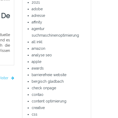
2021
adobe
 De
adresse
affinity
agentur
tuelle
suchmaschinenoptimierung
und es
all inkl
ch die
amazon
Wissen
analyse seo
apple
awards
barrierefreie website
eiter
bergisch gladbach
check onpage
contao
content optimierung
creative
css