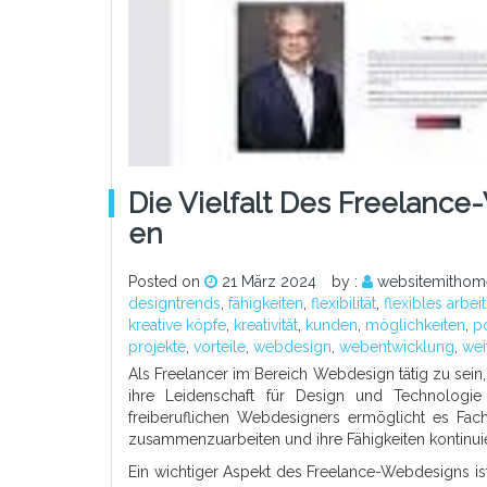
Die Vielfalt Des Freelanc
En
Posted on
21 März 2024
by :
websitemithom
designtrends
,
fähigkeiten
,
flexibilität
,
flexibles arbe
kreative köpfe
,
kreativität
,
kunden
,
möglichkeiten
,
po
projekte
,
vorteile
,
webdesign
,
webentwicklung
,
wei
Als Freelancer im Bereich Webdesign tätig zu sein, 
ihre Leidenschaft für Design und Technologie
freiberuflichen Webdesigners ermöglicht es Fach
zusammenzuarbeiten und ihre Fähigkeiten kontinuie
Ein wichtiger Aspekt des Freelance-Webdesigns ist d