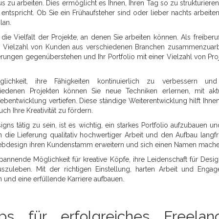
s zu arbeiten. Dies ermöglicht es Ihnen, Ihren Tag so zu strukturieren
ntspricht. Ob Sie ein Frühaufsteher sind oder lieber nachts arbeiten
lan.
die Vielfalt der Projekte, an denen Sie arbeiten können. Als freiberuf
er Vielzahl von Kunden aus verschiedenen Branchen zusammenzuarb
rungen gegenüberstehen und Ihr Portfolio mit einer Vielzahl von Pro
chkeit, ihre Fähigkeiten kontinuierlich zu verbessern und
hiedenen Projekten können Sie neue Techniken erlernen, mit akt
bentwicklung vertiefen. Diese ständige Weiterentwicklung hilft Ihnen
h Ihre Kreativität zu fördern.
s tätig zu sein, ist es wichtig, ein starkes Portfolio aufzubauen un
die Lieferung qualitativ hochwertiger Arbeit und den Aufbau langfri
ebdesign ihren Kundenstamm erweitern und sich einen Namen mache
annende Möglichkeit für kreative Köpfe, ihre Leidenschaft für Desi
uszuleben. Mit der richtigen Einstellung, harten Arbeit und Enga
 und eine erfüllende Karriere aufbauen.
ps für erfolgreiches Freelan