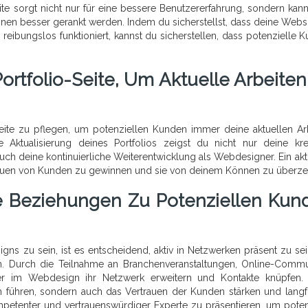
te sorgt nicht nur für eine bessere Benutzererfahrung, sondern kan
nen besser gerankt werden. Indem du sicherstellst, dass deine Websi
eibungslos funktioniert, kannst du sicherstellen, dass potenzielle 
ortfolio-Seite, Um Aktuelle Arbeiten
Seite zu pflegen, um potenziellen Kunden immer deine aktuellen Ar
Aktualisierung deines Portfolios zeigst du nicht nur deine kre
uch deine kontinuierliche Weiterentwicklung als Webdesigner. Ein akt
ertrauen von Kunden zu gewinnen und sie von deinem Können zu überz
e Beziehungen Zu Potenziellen Kun
ns zu sein, ist es entscheidend, aktiv in Netzwerken präsent zu se
. Durch die Teilnahme an Branchenveranstaltungen, Online-Commu
cer im Webdesign ihr Netzwerk erweitern und Kontakte knüpfen.
 führen, sondern auch das Vertrauen der Kunden stärken und langfr
kompetenter und vertrauenswürdiger Experte zu präsentieren, um poten