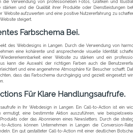
h die Verwendung von professionellen Fotos, Grafiken und Illustra
tärken und die Qualität ihrer Produkte oder Dienstleistungen be
er Website aufzuwerten und eine positive Nutzererfahrung zu schaffe
Website steigert.
tentes Farbschema Bei.
Aspekt des Webdesigns in Langen. Durch die Verwendung von harm
hmen eine kohärente und ansprechende visuelle Identität schaffe
Wiedererkennbarkeit einer Website zu stärken und ein professio
aus kann die Auswahl der richtigen Farben auch die Benutzererf
erleichtert und eine angenehme Atmosphäre für Besucher schafft. Dah
chten, dass das Farbschema durchgängig und gezielt eingesetzt wi
en.
Actions Für Klare Handlungsaufrufe.
gsaufrufe in Ihr Webdesign in Langen. Ein Call-to-Action ist ein wic
 ermutigt, eine bestimmte Aktion auszuführen, wie beispielswei
 Produkts oder das Abonnieren eines Newsletters. Durch die strate
l-to-Actions können Unternehmen in Langen die Conversion-Rate
n. Ein gut gestalteter Call-to-Action mit einer deutlichen Botscha