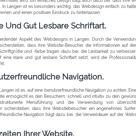
 vermittelt wird. Ein einfaches Design trägt auch dazu bei, dass Ihre W
. In Langen ist es besonders wichtig, das Webdesign einfach zu halt
nnen und einen positiven Eindruck zu hinterlassen.
e Und Gut Lesbare Schriftart.
ntscheidender Aspekt des Webdesigns in Langen. Durch die Verwendu
sicherstellen, dass ihre Website-Besucher die Informationen auf der
hriftgröße und -farbe tragen dazu bei, die Lesbarkeit zu verbesse
ine klare und gut lesbare Schriftart setzt, wird die Professionalit
kt.
utzerfreundliche Navigation.
Langen ist es, auf eine benutzerfreundliche Navigation zu achten. Eine
site ermöglicht es den Besuchern, schnell und intuitiv zu den gewün
strukturierte Menüführung und die Verwendung von übersichtl
n sicherstellen, dass ihre Websitebesucher ein angenehmes Surfer
freundliche Navigation trägt dazu bei, die Verweildauer auf der Webs
eiten Ihrer Website.