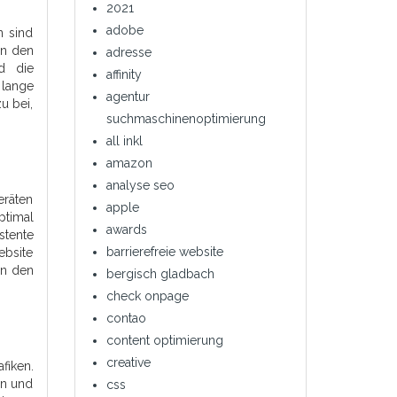
2021
adobe
n sind
in den
adresse
d die
affinity
 lange
agentur
u bei,
suchmaschinenoptimierung
all inkl
amazon
analyse seo
eräten
apple
ptimal
awards
stente
barrierefreie website
ebsite
in den
bergisch gladbach
check onpage
contao
content optimierung
creative
fiken.
en und
css