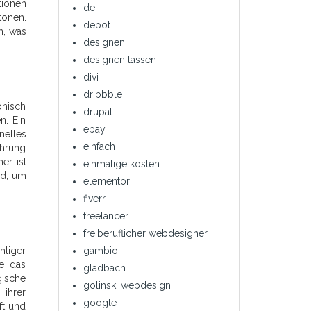
tionen
de
tonen.
depot
n, was
designen
designen lassen
divi
dribbble
onisch
drupal
n. Ein
ebay
nelles
einfach
ahrung
er ist
einmalige kosten
rd, um
elementor
fiverr
freelancer
freiberuflicher webdesigner
htiger
gambio
se das
gladbach
gische
golinski webdesign
 ihrer
google
ft und