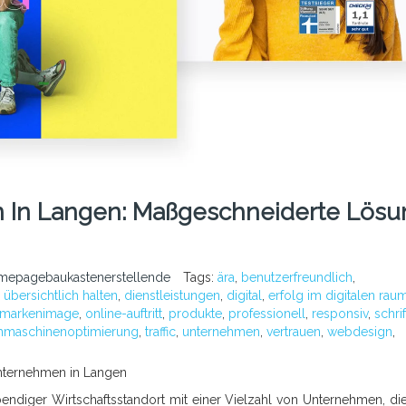
n In Langen: Maßgeschneiderte Lösu
mepagebaukastenerstellende
Tags:
ära
,
benutzerfreundlich
,
 übersichtlich halten
,
dienstleistungen
,
digital
,
erfolg im digitalen rau
markenimage
,
online-auftritt
,
produkte
,
professionell
,
responsiv
,
schrif
hmaschinenoptimierung
,
traffic
,
unternehmen
,
vertrauen
,
webdesign
,
nternehmen in Langen
ebendiger Wirtschaftsstandort mit einer Vielzahl von Unternehmen, di