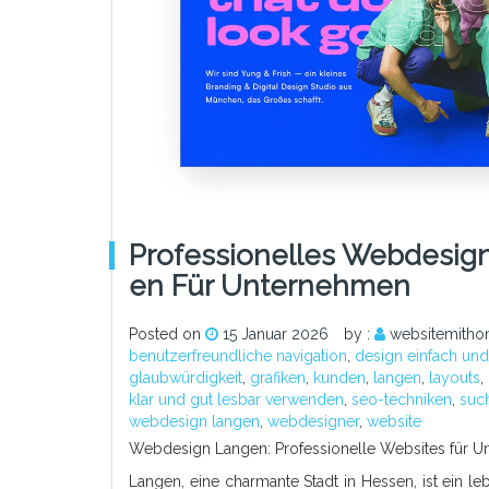
Professionelles Webdesig
En Für Unternehmen
Posted on
15 Januar 2026
by :
websitemitho
benutzerfreundliche navigation
,
design einfach und
glaubwürdigkeit
,
grafiken
,
kunden
,
langen
,
layouts
,
klar und gut lesbar verwenden
,
seo-techniken
,
suc
webdesign langen
,
webdesigner
,
website
Webdesign Langen: Professionelle Websites für U
Langen, eine charmante Stadt in Hessen, ist ein l