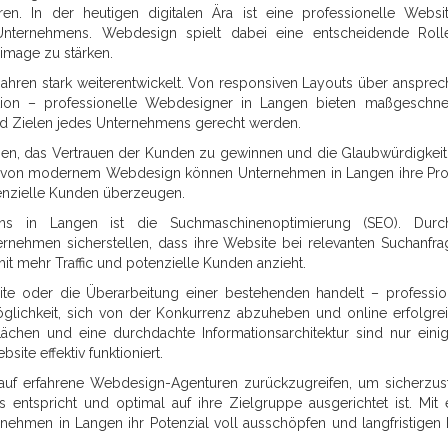
ren. In der heutigen digitalen Ära ist eine professionelle Websi
 Unternehmens. Webdesign spielt dabei eine entscheidende Rol
image zu stärken.
Jahren stark weiterentwickelt. Von responsiven Layouts über anspre
ation – professionelle Webdesigner in Langen bieten maßgeschne
nd Zielen jedes Unternehmens gerecht werden.
tragen, das Vertrauen der Kunden zu gewinnen und die Glaubwürdigkeit
g von modernem Webdesign können Unternehmen in Langen ihre Pr
tenzielle Kunden überzeugen.
ns in Langen ist die Suchmaschinenoptimierung (SEO). Durc
nehmen sicherstellen, dass ihre Website bei relevanten Suchanfra
 mehr Traffic und potenzielle Kunden anzieht.
te oder die Überarbeitung einer bestehenden handelt – professio
lichkeit, sich von der Konkurrenz abzuheben und online erfolgre
rflächen und eine durchdachte Informationsarchitektur sind nur eini
ite effektiv funktioniert.
auf erfahrene Webdesign-Agenturen zurückzugreifen, um sicherzust
 entspricht und optimal auf ihre Zielgruppe ausgerichtet ist. Mit
rnehmen in Langen ihr Potenzial voll ausschöpfen und langfristigen 