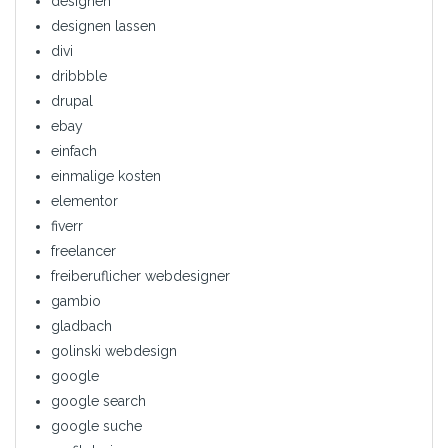
designen
designen lassen
divi
dribbble
drupal
ebay
einfach
einmalige kosten
elementor
fiverr
freelancer
freiberuflicher webdesigner
gambio
gladbach
golinski webdesign
google
google search
google suche