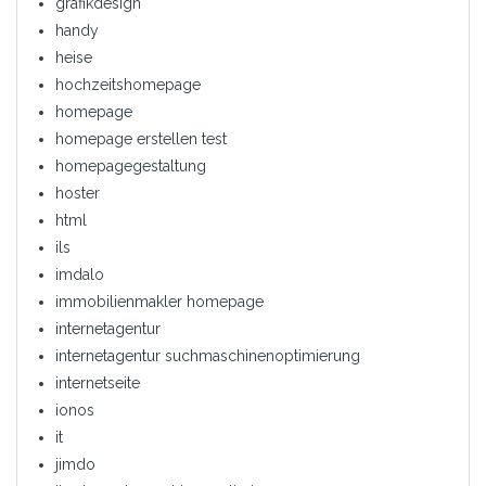
grafikdesign
handy
heise
hochzeitshomepage
homepage
homepage erstellen test
homepagegestaltung
hoster
html
ils
imdalo
immobilienmakler homepage
internetagentur
internetagentur suchmaschinenoptimierung
internetseite
ionos
it
jimdo