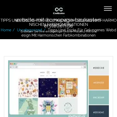
website-mit-homepage-baukasten-
TIPPS UND TRICKS FÜR GELUNGENES WEBDESIGN MIT HARMO
NISCHEN FARBKOMBINATIONEN
erstellen.de
Home
Uncategorized
Tipps Und Tricks Für Gelungenes Webd
Erstellen Sie Ihre einzigartige Online-Präsenz mit uns
Esign Mit Harmonischen Farbkombinationen