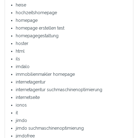
heise
hochzeitshomepage
homepage
homepage erstellen test
homepagegestaltung
hoster
html
ils
imdalo
immobilienmakler homepage
internetagentur
internetagentur suchmaschinenoptimierung
internetseite
ionos
it
jimdo
jimdo suchmaschinenoptimierung
jimdofree