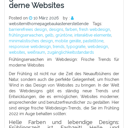
Derne Websites
Posted on
10 März 2026
by :
websitemithomepagebaukastenerstellende
Tags:
barrierefreies design
,
designs
,
farben
,
fresh webdesign
,
frühlingserwachen
,
gelb
,
grüntöne
,
interaktive elemente
,
minimalistisches design
,
mobile geräte
,
pastelltöne
,
responsive webdesign
,
trends
,
typografie
,
webdesign
,
websites
,
weißraum
,
zugänglichkeitsstandards
Frühlingserwachen im Webdesign: Frische Trends für
moderne Websites
Der Frühling ist nicht nur die Zeit des Neuaufblühens der
Natur, sondern auch die perfekte Gelegenheit, um frischen
Wind in das Design von Websites zu bringen. In der Welt
des Webdesigns gibt es ständig neue Trends und
Entwicklungen, die es ermöglichen, Websites moderner,
ansprechender und benutzerfreundlicher zu gestalten. Hier
sind einige frische Webdesign-Trends, die Sie im Frühling
2022 im Auge behalten sollten:
Helle Farben und lebendige Designs:
Frühlingszeit ist Farbzeit! Helle und