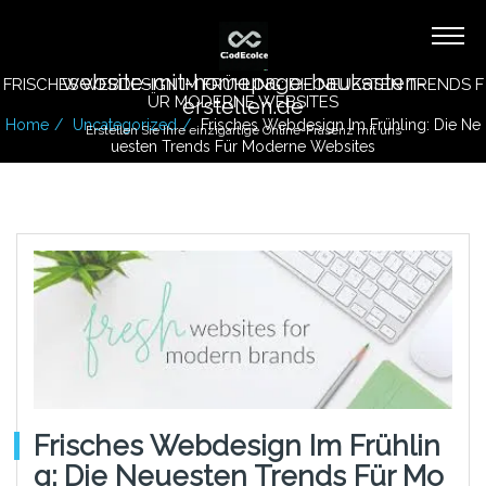
website-mit-homepage-baukasten-
FRISCHES WEBDESIGN IM FRÜHLING: DIE NEUESTEN TRENDS F
ÜR MODERNE WEBSITES
erstellen.de
Home
Uncategorized
Frisches Webdesign Im Frühling: Die Ne
Erstellen Sie Ihre einzigartige Online-Präsenz mit uns
Uesten Trends Für Moderne Websites
Frisches Webdesign Im Frühlin
G: Die Neuesten Trends Für Mo