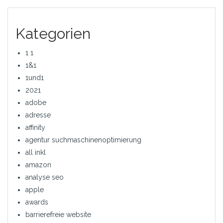
Kategorien
1 1
1&1
1und1
2021
adobe
adresse
affinity
agentur suchmaschinenoptimierung
all inkl
amazon
analyse seo
apple
awards
barrierefreie website