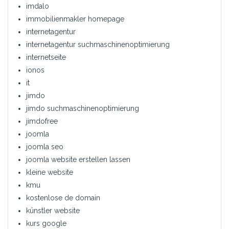
imdalo
immobilienmakler homepage
internetagentur
internetagentur suchmaschinenoptimierung
internetseite
ionos
it
jimdo
jimdo suchmaschinenoptimierung
jimdofree
joomla
joomla seo
joomla website erstellen lassen
kleine website
kmu
kostenlose de domain
künstler website
kurs google