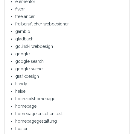
elementor
fiverr
freelancer
freiberuflicher webdesigner
gambio
gladbach
golinski webdesign
google
google search
google suche
grafikdesign
handy
heise
hochzeitshomepage
homepage
homepage erstellen test
homepagegestaltung
hoster