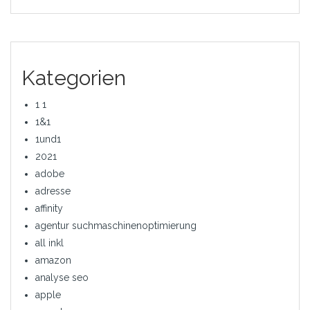
Kategorien
1 1
1&1
1und1
2021
adobe
adresse
affinity
agentur suchmaschinenoptimierung
all inkl
amazon
analyse seo
apple