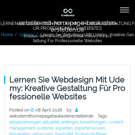
website-mit-homepage-baukasten-
LERNEN SIE WEBDESIGN MIT UDEMY: KREATIVE GESTALTUNG F
ÜR PROFESSIONELLE WEBSITES
erstellen.de
Home
Udemy
Lernen Sie Webdesign Mit Udemy: Kreative Ges
Erstellen Sie Ihre einzigartige Online-Präsenz mit uns
Taltung Für Professionelle Websites
Lernen Sie Webdesign Mit Ude
My: Kreative Gestaltung Für Pro
Fessionelle Websites
Posted on
08 April 2026
by :
websitemithomepagebaukastenerstellende
Tags:
aktualisierungen
,
aktualität
,
anfänger
,
bewertungen
,
content-
management-systeme
,
experten
,
expertenwissen
,
fähigkeiten verbessern
,
flexibilität
,
fortgeschrittene
,