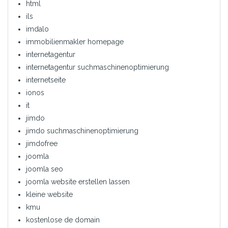
html
ils
imdalo
immobilienmakler homepage
internetagentur
internetagentur suchmaschinenoptimierung
internetseite
ionos
it
jimdo
jimdo suchmaschinenoptimierung
jimdofree
joomla
joomla seo
joomla website erstellen lassen
kleine website
kmu
kostenlose de domain