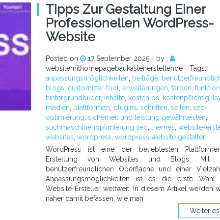
Tipps Zur Gestaltung Einer
Professionellen WordPress-
Website
Posted on
17 September 2025
by :
websitemithomepagebaukastenerstellende
Tags:
anpassungsmöglichkeiten
,
beiträge
,
benutzerfreundlic
blogs
,
customizer-tool
,
erweiterungen
,
farben
,
funktio
hintergrundbilder
,
inhalte
,
kostenlos
,
kostenpflichtig
,
la
medien
,
plattformen
,
plugins
,
schriften
,
seiten
,
seo-
optimierung
,
sicherheit und leistung gewährleisten
,
suchmaschinenoptimierung seo
,
themes
,
website-erste
websites
,
wordpress
,
wordpress website gestalten
WordPress ist eine der beliebtesten Plattforme
Erstellung von Websites und Blogs. Mit s
benutzerfreundlichen Oberfläche und einer Vielza
Anpassungsmöglichkeiten ist es die erste Wahl v
Website-Ersteller weltweit. In diesem Artikel werden w
näher damit befassen, wie man
Weiterle