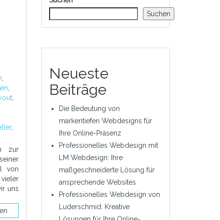
Suchen
Suchen
Neueste
h
,
Beiträge
nen
,
yout
,
Die Bedeutung von
markentiefen Webdesigns für
ller
,
Ihre Online-Präsenz
Professionelles Webdesign mit
n zur
LM Webdesign: Ihre
einer
hl von
maßgeschneiderte Lösung für
ieler
ansprechende Websites
ir uns
Professionelles Webdesign von
Luderschmid: Kreative
sen
Lösungen für Ihre Online-