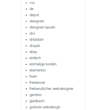
css
de
depot
designen
designen lassen
divi
dribbble
drupal
ebay
einfach
einmalige kosten
elementor
fiverr
freelancer
freiberuflicher webdesigner
gambio
gladbach
golinski webdesign