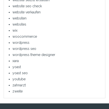
website selbst erstellen
website seo check
website verkaufen
websiten
websites
wix
woocommerce
wordpress
wordpress seo
wordpress theme designer
xara
yoast
yoast seo
youtube
zahnarzt
zweite