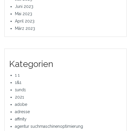
Juni 2023
Mai 2023
April 2023
März 2023
Kategorien
1 1
1&1
1und1
2021
adobe
adresse
affinity
agentur suchmaschinenoptimierung