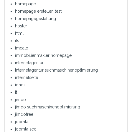
homepage
homepage erstellen test
homepagegestaltung
hoster
html
ils
imdalo
immobilienmakler homepage
internetagentur
internetagentur suchmaschinenoptimierung
internetseite
ionos
it
jimdo
jimdo suchmaschinenoptimierung
jimdofree
joomla
joomla seo