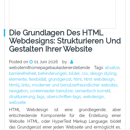
Die Grundlagen Des HTML
Webdesigns: Strukturieren Und
Gestalten Ihrer Website
Posted on
01 Juni 2026
by :
websitemithomepagebaukastenerstellende
Tags:
absätze
,
barrierefreiheit
,
behinderungen
,
bilder
,
css
,
design styling
,
elemente
,
flexibilität
,
grundgerüst
,
html
,
html webdesign
,
html5
,
links
,
moderner und benutzerfreundlicher websites
,
navigation
,
screenreader-benutzer
,
semantisch korrekt
,
strukturierung
,
tags
,
überschriften-tags
,
webdesign
,
webseite
HTML Webdesign ist eine grundlegende, aber
entscheidende Komponente für die Erstellung einer
Website. HTML, oder HyperText Markup Language, bildet
das Grundgerüst einer jeden Webseite und ermöglicht es,