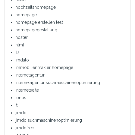
hochzeitshomepage
homepage
homepage erstellen test
homepagegestaltung
hoster
html
ils
imdalo
immobilienmakler homepage
internetagentur
internetagentur suchmaschinenoptimierung
internetseite
ionos
it
jimdo
jimdo suchmaschinenoptimierung
jimdofree