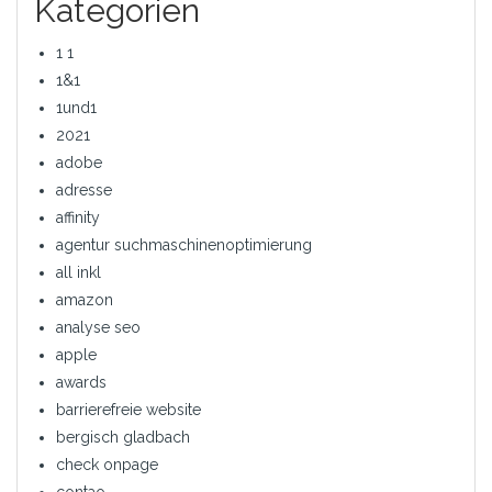
Kategorien
1 1
1&1
1und1
2021
adobe
adresse
affinity
agentur suchmaschinenoptimierung
all inkl
amazon
analyse seo
apple
awards
barrierefreie website
bergisch gladbach
check onpage