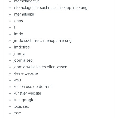
internetagentur
internetagentur suchmaschinenoptimierung
internetseite
ionos
it
jimdo
jimdo suchmaschinenoptimierung
jimdofree
joomla
joomla seo
joomla website erstellen lassen
kleine website
kmu
kostenlose de domain
künstler website
kurs google
local seo
mac