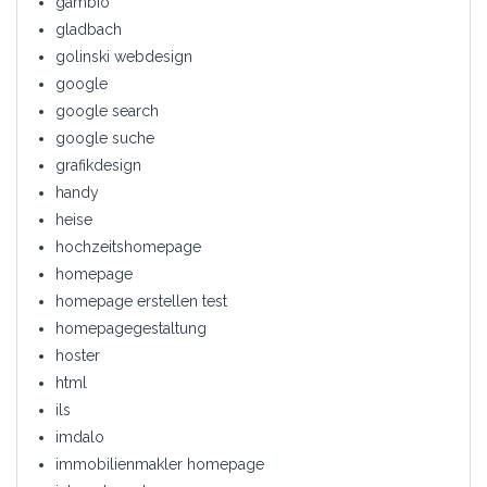
gambio
gladbach
golinski webdesign
google
google search
google suche
grafikdesign
handy
heise
hochzeitshomepage
homepage
homepage erstellen test
homepagegestaltung
hoster
html
ils
imdalo
immobilienmakler homepage