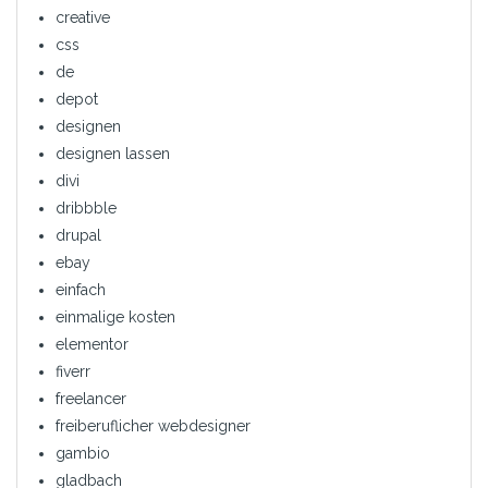
creative
css
de
depot
designen
designen lassen
divi
dribbble
drupal
ebay
einfach
einmalige kosten
elementor
fiverr
freelancer
freiberuflicher webdesigner
gambio
gladbach