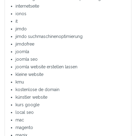
internetseite
ionos
it
jimdo
jimdo suchmaschinenoptimierung
jimdofree
joomla
joomla seo
joomla website erstellen lassen
kleine website
kmu
kostenlose de domain
künstler website
kurs google
local seo
mac
magento
magix