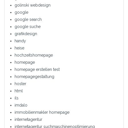
golinski webdesign
google
google search
google suche
grafikdesign
handy
heise
hochzeitshomepage
homepage
homepage erstellen test
homepagegestaltung
hoster
html
ils
imdalo
immobilienmakler homepage
internetagentur
internetagentur suchmaschinenoptimierung