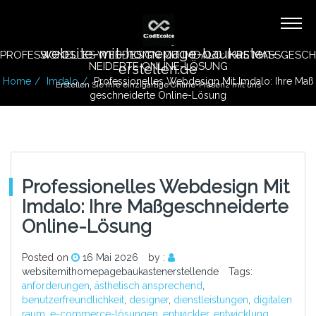
website-mit-homepage-baukasten-
PROFESSIONELLES WEBDESIGN MIT IMDALO: IHRE MASSGESCHN
EIDERTE ONLINE-LÖSUNG
erstellen.de
Home
Imdalo
Professionelles Webdesign Mit Imdalo: Ihre Maß
Erstellen Sie Ihre einzigartige Online-Präsenz mit uns
Geschneiderte Online-Lösung
Professionelles Webdesign Mit
Imdalo: Ihre Maßgeschneiderte
Online-Lösung
Posted on
16 Mai 2026
by :
websitemithomepagebaukastenerstellende
Tags:
anforderungen
,
ästhetisch ansprechend
,
benutzerfreundlichkeit
,
designer
,
dienstleistungen
,
digitalen
raum
,
e-commerce-lösungen
,
entwickler
,
entwicklung
,