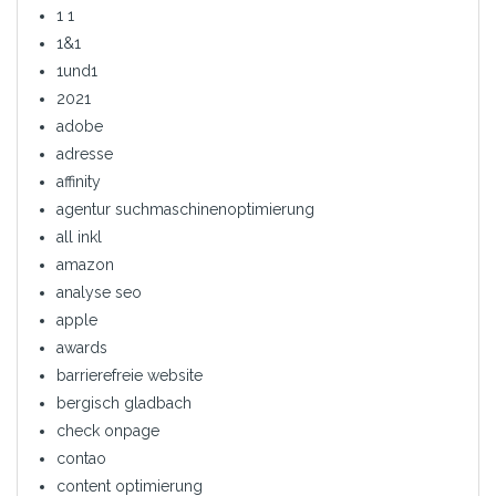
1 1
1&1
1und1
2021
adobe
adresse
affinity
agentur suchmaschinenoptimierung
all inkl
amazon
analyse seo
apple
awards
barrierefreie website
bergisch gladbach
check onpage
contao
content optimierung