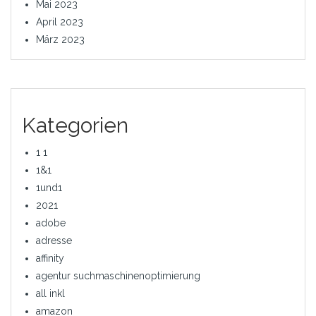
Mai 2023
April 2023
März 2023
Kategorien
1 1
1&1
1und1
2021
adobe
adresse
affinity
agentur suchmaschinenoptimierung
all inkl
amazon