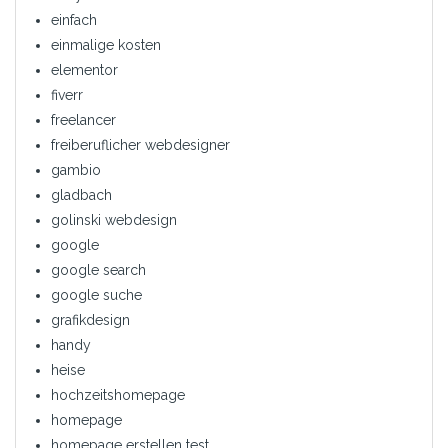
einfach
einmalige kosten
elementor
fiverr
freelancer
freiberuflicher webdesigner
gambio
gladbach
golinski webdesign
google
google search
google suche
grafikdesign
handy
heise
hochzeitshomepage
homepage
homepage erstellen test