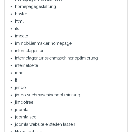
homepagegestaltung
hoster
html
ils
imdalo
immobilienmakler homepage
internetagentur
internetagentur suchmaschinenoptimierung
internetseite
ionos
it
jimdo
jimdo suchmaschinenoptimierung
jimdofree
joomla
joomla seo
joomla website erstellen lassen
kleine website