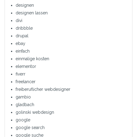
designen
designen lassen
divi
dribbble
drupal
ebay
einfach
einmalige kosten
elementor
fiverr
freelancer
freiberuflicher webdesigner
gambio
gladbach
golinski webdesign
google
google search
google suche