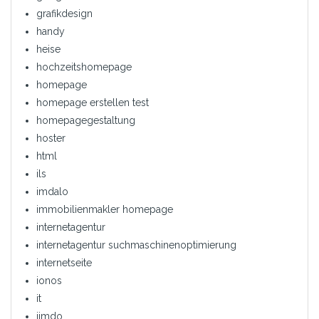
grafikdesign
handy
heise
hochzeitshomepage
homepage
homepage erstellen test
homepagegestaltung
hoster
html
ils
imdalo
immobilienmakler homepage
internetagentur
internetagentur suchmaschinenoptimierung
internetseite
ionos
it
jimdo