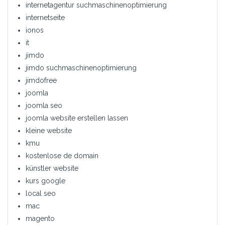
internetagentur suchmaschinenoptimierung
internetseite
ionos
it
jimdo
jimdo suchmaschinenoptimierung
jimdofree
joomla
joomla seo
joomla website erstellen lassen
kleine website
kmu
kostenlose de domain
künstler website
kurs google
local seo
mac
magento