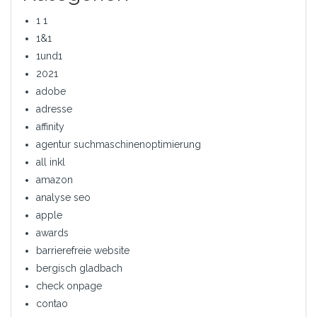
1 1
1&1
1und1
2021
adobe
adresse
affinity
agentur suchmaschinenoptimierung
all inkl
amazon
analyse seo
apple
awards
barrierefreie website
bergisch gladbach
check onpage
contao