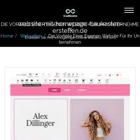
website-mit-homepage-baukasten-
DIE VORTEILE EINER EIGENEN WEBSITE FÜR IHR UNTERNEHME
N
erstellen.de
Home
Webseiten
Die Vorteile Einer Eigenen Website Für Ihr Un
Erstellen Sie Ihre einzigartige Online-Präsenz mit uns
Ternehmen