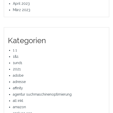
April 2023
März 2023
Kategorien
1 1
1&1
1und1
2021
adobe
adresse
affinity
agentur suchmaschinenoptimierung
all inkl
amazon