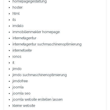
homepagegestaltung
hoster
html
ils
imdalo
immobilienmakler homepage
internetagentur
internetagentur suchmaschinenoptimierung
internetseite
ionos
it
jimdo
jimdo suchmaschinenoptimierung
jimdofree
joomla
joomla seo
joomla website erstellen lassen
kleine website