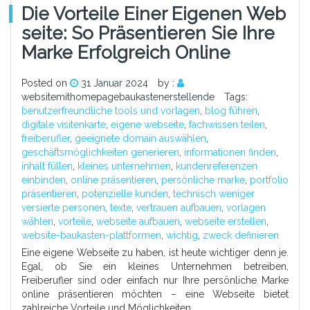
Die Vorteile Einer Eigenen Web
Seite: So Präsentieren Sie Ihre
Marke Erfolgreich Online
Posted on
31 Januar 2024
by :
websitemithomepagebaukastenerstellende
Tags:
benutzerfreundliche tools und vorlagen
,
blog führen
,
digitale visitenkarte
,
eigene webseite
,
fachwissen teilen
,
freiberufler
,
geeignete domain auswählen
,
geschäftsmöglichkeiten generieren
,
informationen finden
,
inhalt füllen
,
kleines unternehmen
,
kundenreferenzen
einbinden
,
online präsentieren
,
persönliche marke
,
portfolio
präsentieren
,
potenzielle kunden
,
technisch weniger
versierte personen
,
texte
,
vertrauen aufbauen
,
vorlagen
wählen
,
vorteile
,
webseite aufbauen
,
webseite erstellen
,
website-baukasten-plattformen
,
wichtig
,
zweck definieren
Eine eigene Webseite zu haben, ist heute wichtiger denn je.
Egal, ob Sie ein kleines Unternehmen betreiben,
Freiberufler sind oder einfach nur Ihre persönliche Marke
online präsentieren möchten – eine Webseite bietet
zahlreiche Vorteile und Möglichkeiten.