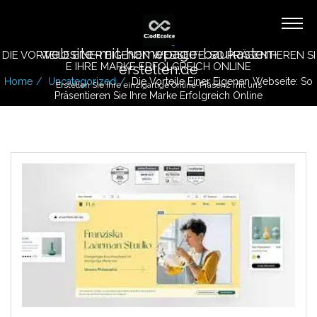
website-mit-homepage-baukasten-
DIE VORTEILE EINER EIGENEN WEBSEITE: SO PRÄSENTIEREN SI
E IHRE MARKE ERFOLGREICH ONLINE
erstellen.de
Home
Uncategorized
Die Vorteile Einer Eigenen Webseite: So
Erstellen Sie Ihre einzigartige Online-Präsenz mit uns
Präsentieren Sie Ihre Marke Erfolgreich Online