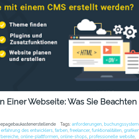
en Einer Webseite: Was Sie Beachten
epagebaukastenerstellende
Tags:
anforderungen
,
buchungssystem
,
erfahrung des entwicklers
,
farben
,
freelancer
,
funktionalitäten
,
grafike
rbereiche
,
online-plattformen
,
online-shops
,
professionelle website
,