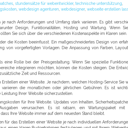
patches
,
stundensätze für webentwickler
,
technische unterstützung
,
gskosten
,
webdesign agenturen
,
webdesigner
,
webseite erstellen las
n je nach Anforderungen und Umfang stark variieren. Es gibt versch
arunter Design, Funktionalitäten, Hosting und Wartung. Wenn Si
ollten Sie sich über die verschiedenen Kostenaspekte im Klaren sein.
, der die Kosten beeinflusst. Ein maßgeschneidertes Design von erfa
ng von vorgefertigten Vorlagen. Die Anpassung von Farben, Layou
lls eine Rolle bei der Preisgestaltung. Wenn Sie spezielle Funktion
reiche integrieren möchten, können die Kosten steigen. Die Entwi
zusätzliche Zeit und Ressourcen.
im Erstellen einer Website. Je nachdem, welchen Hosting-Service Sie 
ariieren die monatlichen oder jährlichen Gebühren. Es ist wichti
Leistung Ihrer Website sicherzustellen.
ngskosten für Ihre Website. Updates von Inhalten, Sicherheitspatch
 Ausgaben verursachen. Es ist ratsam, ein Wartungspaket mit 
 dass Ihre Website immer auf dem neuesten Stand bleibt.
n für das Erstellen einer Website je nach individuellen Anforderung
 Voraus einen klaren Budgetrahmen festzulegen und mit Ihrem Webentw