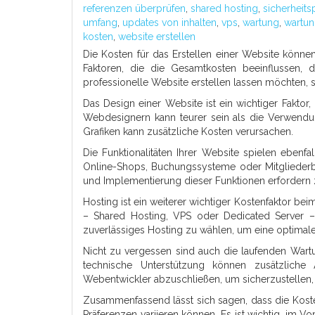
referenzen überprüfen
,
shared hosting
,
sicherheits
umfang
,
updates von inhalten
,
vps
,
wartung
,
wartun
kosten
,
website erstellen
Die Kosten für das Erstellen einer Website könne
Faktoren, die die Gesamtkosten beeinflussen, d
professionelle Website erstellen lassen möchten, s
Das Design einer Website ist ein wichtiger Faktor
Webdesignern kann teurer sein als die Verwendu
Grafiken kann zusätzliche Kosten verursachen.
Die Funktionalitäten Ihrer Website spielen ebenfa
Online-Shops, Buchungssysteme oder Mitgliederbe
und Implementierung dieser Funktionen erfordern 
Hosting ist ein weiterer wichtiger Kostenfaktor be
– Shared Hosting, VPS oder Dedicated Server – v
zuverlässiges Hosting zu wählen, um eine optimale 
Nicht zu vergessen sind auch die laufenden Wartu
technische Unterstützung können zusätzliche
Webentwickler abzuschließen, um sicherzustellen,
Zusammenfassend lässt sich sagen, dass die Koste
Präferenzen variieren können. Es ist wichtig, im