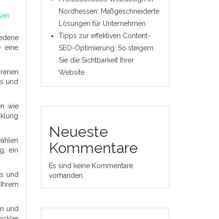
Nordhessen: Maßgeschneiderte
sen
Lösungen für Unternehmen
Tipps zur effektiven Content-
iedene
e eine
SEO-Optimierung: So steigern
Sie die Sichtbarkeit Ihrer
hrenen
Website
ts und
en wie
cklung
Neueste
wählen
Kommentare
g, ein
Es sind keine Kommentare
es und
vorhanden.
Ihrem
en und
ickler