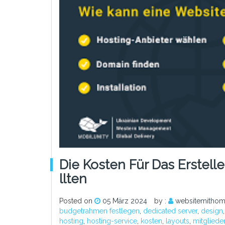
Die Kosten Für Das Erstell
Llten
Posted on
05 März 2024
by :
websitemithom
budgetrahmen festlegen
,
dedicated server
,
design
hosting
,
hosting-service
,
kosten
,
layouts
,
mitgliede