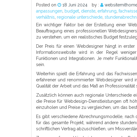
Posted on
18 Juni 2024
by :
websitemithome
anpassungen
,
budget
,
dienste
,
erfahrung
,
fachwiss
verhältnis
,
regionale unterschiede
,
stundenabrech
Ein wichtiger Faktor bei der Erstellung einer Web
Beauftragung eines professionellen Webdesigners 
zu verstehen, um ein realistisches Budget festzule
Der Preis für einen Webdesigner hängt in erster 
Informationswebsite wird in der Regel wenige
Funktionen und Integrationen. Je mehr Funktional
sein.
Weiterhin spielt die Erfahrung und das Fachwisse
erfahrener und renommierter Webdesigner wird in 
Qualität der Arbeit und das Maß an Professionalität
Zusätzlich können auch regionale Unterschiede ein
die Preise für Webdesign-Dienstleistungen oft höh
einzuholen und Preise zu vergleichen, um das beste
Es gibt verschiedene Abrechnungsmodelle, nach d
für das gesamte Projekt, während andere stundenw
schriftlichen Vertrag abzuschließen, um Missverst