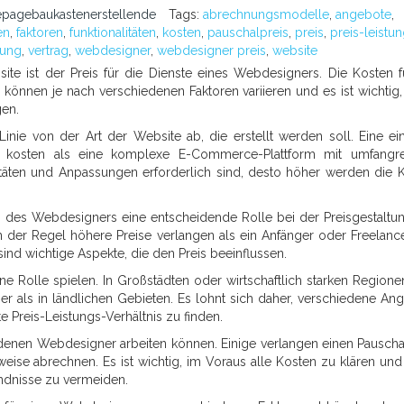
pagebaukastenerstellende
Tags:
abrechnungsmodelle
,
angebote
,
en
,
faktoren
,
funktionalitäten
,
kosten
,
pauschalpreis
,
preis
,
preis-leistu
nung
,
vertrag
,
webdesigner
,
webdesigner preis
,
website
site ist der Preis für die Dienste eines Webdesigners. Die Kosten f
können je nach verschiedenen Faktoren variieren und es ist wichtig,
gen.
Linie von der Art der Website ab, die erstellt werden soll. Eine ei
r kosten als eine komplexe E-Commerce-Plattform mit umfangr
itäten und Anpassungen erforderlich sind, desto höher werden die 
n des Webdesigners eine entscheidende Rolle bei der Preisgestaltun
der Regel höhere Preise verlangen als ein Anfänger oder Freelance
 sind wichtige Aspekte, die den Preis beeinflussen.
e Rolle spielen. In Großstädten oder wirtschaftlich starken Regione
er als in ländlichen Gebieten. Es lohnt sich daher, verschiedene An
 Preis-Leistungs-Verhältnis zu finden.
enen Webdesigner arbeiten können. Einige verlangen einen Pauscha
eise abrechnen. Es ist wichtig, im Voraus alle Kosten zu klären und
ändnisse zu vermeiden.