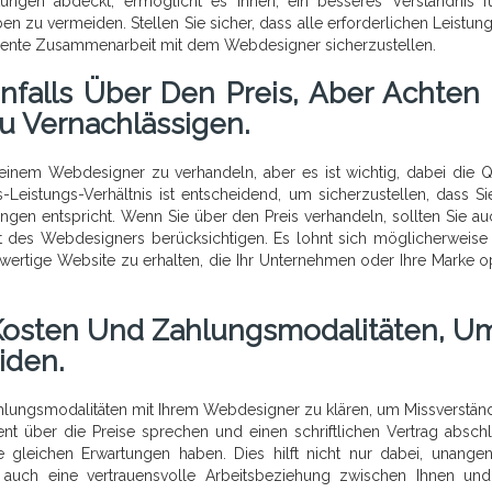
ungen abdeckt, ermöglicht es Ihnen, ein besseres Verständnis f
 zu vermeiden. Stellen Sie sicher, dass alle erforderlichen Leistun
fiziente Zusammenarbeit mit dem Webdesigner sicherzustellen.
falls Über Den Preis, Aber Achten 
Zu Vernachlässigen.
 einem Webdesigner zu verhandeln, aber es ist wichtig, dabei die Qu
-Leistungs-Verhältnis ist entscheidend, um sicherzustellen, dass Si
ngen entspricht. Wenn Sie über den Preis verhandeln, sollten Sie au
ät des Webdesigners berücksichtigen. Es lohnt sich möglicherweise
hwertige Website zu erhalten, die Ihr Unternehmen oder Ihre Marke o
e Kosten Und Zahlungsmodalitäten, U
iden.
Zahlungsmodalitäten mit Ihrem Webdesigner zu klären, um Missverstän
t über die Preise sprechen und einen schriftlichen Vertrag abschl
ie gleichen Erwartungen haben. Dies hilft nicht nur dabei, unang
 auch eine vertrauensvolle Arbeitsbeziehung zwischen Ihnen u