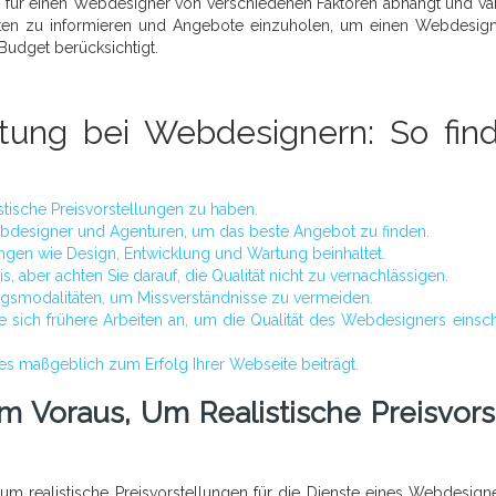
 für einen Webdesigner von verschiedenen Faktoren abhängt und var
Kosten zu informieren und Angebote einzuholen, um einen Webdesig
 Budget berücksichtigt.
ltung bei Webdesignern: So fin
istische Preisvorstellungen zu haben.
ebdesigner und Agenturen, um das beste Angebot zu finden.
ungen wie Design, Entwicklung und Wartung beinhaltet.
 aber achten Sie darauf, die Qualität nicht zu vernachlässigen.
ngsmodalitäten, um Missverständnisse zu vermeiden.
 sich frühere Arbeiten an, um die Qualität des Webdesigners einsc
ies maßgeblich zum Erfolg Ihrer Webseite beiträgt.
Im Voraus, Um Realistische Preisvors
, um realistische Preisvorstellungen für die Dienste eines Webdesign