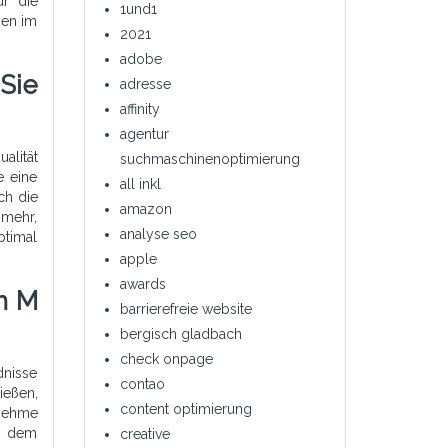
ür die
1und1
gen im
2021
adobe
Sie
adresse
affinity
agentur
alität
suchmaschinenoptimierung
e eine
all inkl
ch die
amazon
 mehr,
analyse seo
ptimal
apple
awards
m M
barrierefreie website
bergisch gladbach
check onpage
dnisse
contao
ießen,
content optimierung
enehme
nd dem
creative