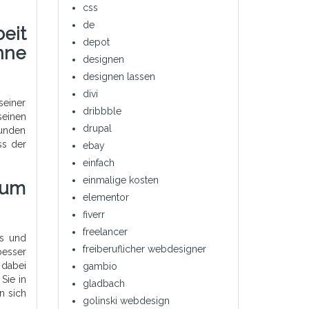
css
de
eit
depot
nne
designen
designen lassen
divi
seiner
dribbble
seinen
drupal
Kunden
ss der
ebay
einfach
einmalige kosten
Zum
elementor
fiverr
freelancer
es und
freiberuflicher webdesigner
besser
 dabei
gambio
Sie in
gladbach
n sich
golinski webdesign