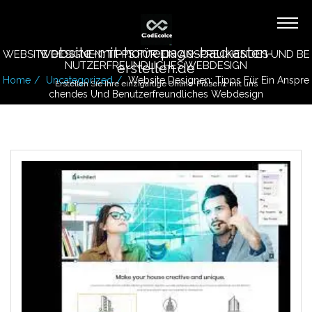
website-mit-homepage-baukasten-
WEBSITE DESIGNEN: TIPPS FÜR EIN ANSPRECHENDES UND BE
NUTZERFREUNDLICHES WEBDESIGN
erstellen.de
Home
Uncategorized
Website Designen: Tipps Für Ein Anspre
Erstellen Sie Ihre einzigartige Online-Präsenz mit uns
Chendes Und Benutzerfreundliches Webdesign