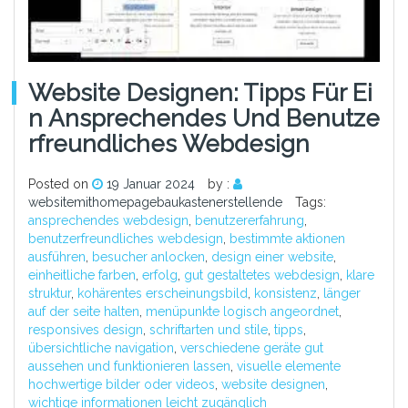
Website Designen: Tipps Für Ei
N Ansprechendes Und Benutze
Rfreundliches Webdesign
Posted on
19 Januar 2024
by :
websitemithomepagebaukastenerstellende
Tags:
ansprechendes webdesign
,
benutzererfahrung
,
benutzerfreundliches webdesign
,
bestimmte aktionen
ausführen
,
besucher anlocken
,
design einer website
,
einheitliche farben
,
erfolg
,
gut gestaltetes webdesign
,
klare
struktur
,
kohärentes erscheinungsbild
,
konsistenz
,
länger
auf der seite halten
,
menüpunkte logisch angeordnet
,
responsives design
,
schriftarten und stile
,
tipps
,
übersichtliche navigation
,
verschiedene geräte gut
aussehen und funktionieren lassen
,
visuelle elemente
hochwertige bilder oder videos
,
website designen
,
wichtige informationen leicht zugänglich