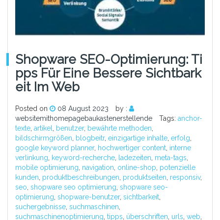
Shopware SEO-Optimierung: Ti
Pps Für Eine Bessere Sichtbark
Eit Im Web
Posted on
08 August 2023
by :
websitemithomepagebaukastenerstellende
Tags:
anchor-
texte
,
artikel
,
benutzer
,
bewährte methoden
,
bildschirmgrößen
,
blogbeitr
,
einzigartige inhalte
,
erfolg
,
google keyword planner
,
hochwertiger content
,
interne
verlinkung
,
keyword-recherche
,
ladezeiten
,
meta-tags
,
mobile optimierung
,
navigation
,
online-shop
,
potenzielle
kunden
,
produktbeschreibungen
,
produktseiten
,
responsiv
,
seo
,
shopware seo optimierung
,
shopware seo-
optimierung
,
shopware-benutzer
,
sichtbarkeit
,
suchergebnisse
,
suchmaschinen
,
suchmaschinenoptimierung
,
tipps
,
überschriften
,
urls
,
web
,