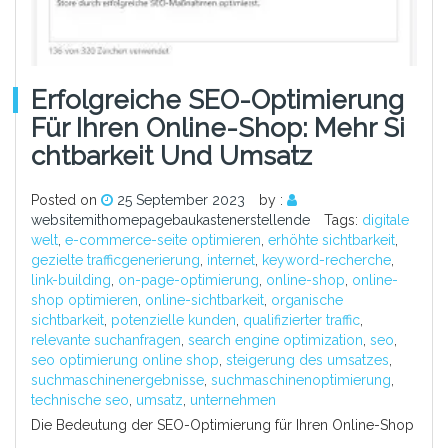
Erfolgreiche SEO-Optimierung
Für Ihren Online-Shop: Mehr Si
Chtbarkeit Und Umsatz
Posted on
25 September 2023
by :
websitemithomepagebaukastenerstellende
Tags:
digitale
welt
,
e-commerce-seite optimieren
,
erhöhte sichtbarkeit
,
gezielte trafficgenerierung
,
internet
,
keyword-recherche
,
link-building
,
on-page-optimierung
,
online-shop
,
online-
shop optimieren
,
online-sichtbarkeit
,
organische
sichtbarkeit
,
potenzielle kunden
,
qualifizierter traffic
,
relevante suchanfragen
,
search engine optimization
,
seo
,
seo optimierung online shop
,
steigerung des umsatzes
,
suchmaschinenergebnisse
,
suchmaschinenoptimierung
,
technische seo
,
umsatz
,
unternehmen
Die Bedeutung der SEO-Optimierung für Ihren Online-Shop