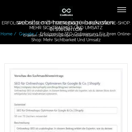
website-mit-homepage-baukasten-
ERFOLGREICHE SEO-OPTIMIERUNG FÜR IHREN ONLINE-SHOP:
MEHR SICHTBARKEIT UND UMSATZ
erstellen.de
Home
Google
Erfolgreiche SEO-Optimierung Für Ihren Online-
Erstellen Sie Ihre einzigartige Online-Präsenz mit uns
Shop: Mehr Sichtbarkeit Und Umsatz