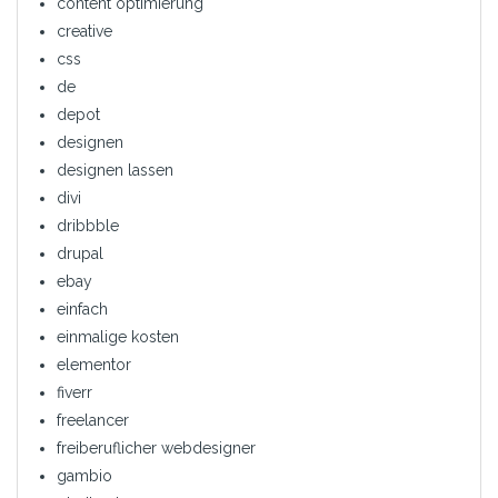
content optimierung
creative
css
de
depot
designen
designen lassen
divi
dribbble
drupal
ebay
einfach
einmalige kosten
elementor
fiverr
freelancer
freiberuflicher webdesigner
gambio