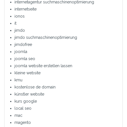
internetagentur suchmaschinenoptimierung
internetseite
ionos
it
jimdo
jimdo suchmaschinenoptimierung
jimdofree
joomla
joomla seo
joomla website erstellen lassen
kleine website
kmu
kostenlose de domain
künstler website
kurs google
local seo
mac
magento