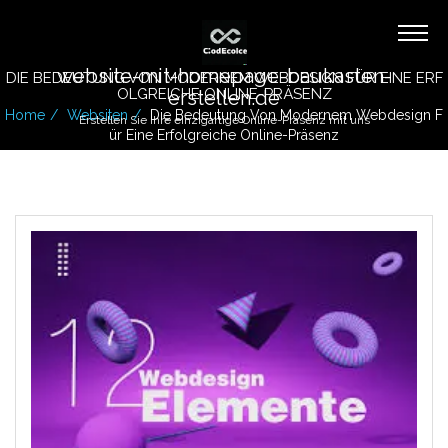
website-mit-homepage-baukasten-
DIE BEDEUTUNG VON MODERNEM WEBDESIGN FÜR EINE ERF
OLGREICHE ONLINE-PRÄSENZ
erstellen.de
Home
Websiten
Die Bedeutung Von Modernem Webdesign F
Erstellen Sie Ihre einzigartige Online-Präsenz mit uns
Ür Eine Erfolgreiche Online-Präsenz