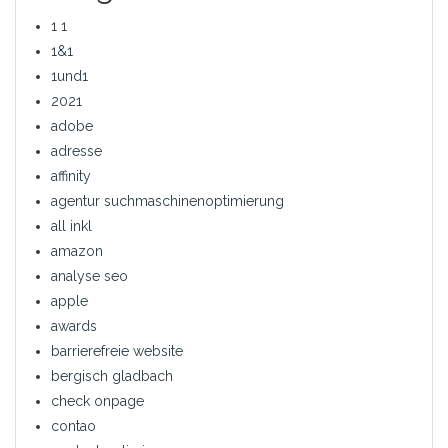
1 1
1&1
1und1
2021
adobe
adresse
affinity
agentur suchmaschinenoptimierung
all inkl
amazon
analyse seo
apple
awards
barrierefreie website
bergisch gladbach
check onpage
contao