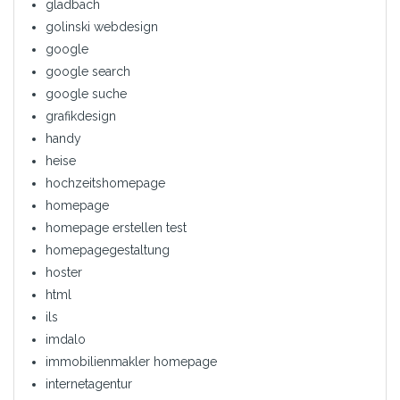
gladbach
golinski webdesign
google
google search
google suche
grafikdesign
handy
heise
hochzeitshomepage
homepage
homepage erstellen test
homepagegestaltung
hoster
html
ils
imdalo
immobilienmakler homepage
internetagentur