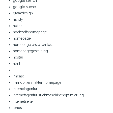
google search
google suche
grafikdesign
handy
heise
hochzeitshomepage
homepage
homepage erstellen test
homepagegestaltung
hoster
html
ils
imdalo
immobilienmakler homepage
internetagentur
internetagentur suchmaschinenoptimierung
internetseite
ionos