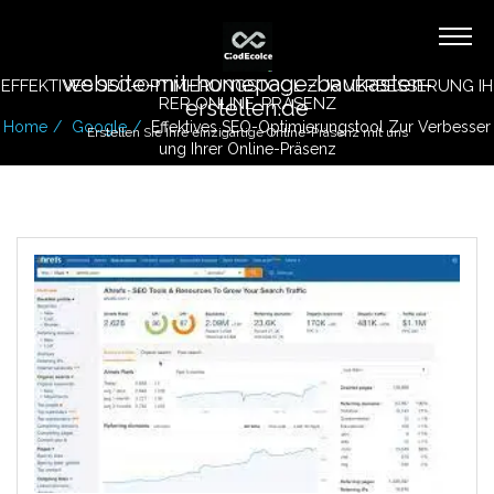
website-mit-homepage-baukasten-
EFFEKTIVES SEO-OPTIMIERUNGSTOOL ZUR VERBESSERUNG IH
RER ONLINE-PRÄSENZ
erstellen.de
Home
Google
Effektives SEO-Optimierungstool Zur Verbesser
Erstellen Sie Ihre einzigartige Online-Präsenz mit uns
Ung Ihrer Online-Präsenz