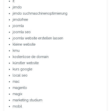
it
jimdo
jimdo suchmaschinenoptimierung
jimdofree
joomla
joomla seo
joomla website erstellen lassen
kleine website
kmu
kostenlose de domain
künstler website
kurs google
local seo
mac
magento
magix
marketing studium
mobil