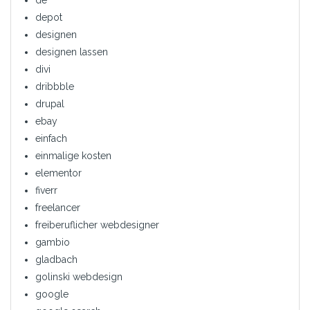
de
depot
designen
designen lassen
divi
dribbble
drupal
ebay
einfach
einmalige kosten
elementor
fiverr
freelancer
freiberuflicher webdesigner
gambio
gladbach
golinski webdesign
google