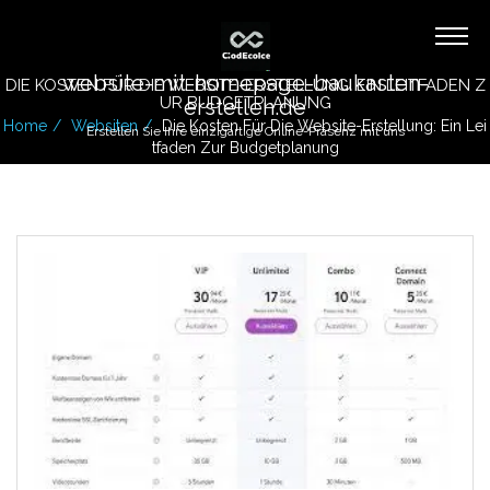
website-mit-homepage-baukasten-
DIE KOSTEN FÜR DIE WEBSITE-ERSTELLUNG: EIN LEITFADEN Z
UR BUDGETPLANUNG
erstellen.de
Home
Websiten
Die Kosten Für Die Website-Erstellung: Ein Lei
Erstellen Sie Ihre einzigartige Online-Präsenz mit uns
Tfaden Zur Budgetplanung