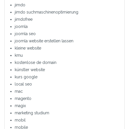
jimdo
jimdo suchmaschinenoptimierung
jimdofree
joomla
joomla seo
joomla website erstellen lassen
kleine website
kmu
kostenlose de domain
künstler website
kurs google
local seo
mac
magento
magix
marketing studium
mobil
mobile