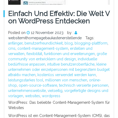
Einfach Und Effektiv: Die Welt V
On WordPress Entdecken
Posted on
12 November 2023
by :
websitemithomepagebaukastenerstellende
Tags:
anfänger
,
benutzerfreundlichkeit
,
blog
,
blogging-plattform
,
cms
,
content-management-system
,
erstellen und
verwalten
,
flexibilität
,
funktionen und erweiterungen
,
große
community von entwicklern und design
,
individuelle
bedürfnisse anpassen
,
intuitive benutzeroberfläche
,
kleine
unternehmen oder einzelpersonen mit begrenztem budget
attraktiv machen
,
kostenlos verwendet werden kann
,
leistungsstarkes tool
,
millionen von menschen
,
online-
shop
,
open-source-software
,
technisch versierte personen
,
unternehmenswebsite
,
vielseitig
,
vorgefertigte designs und
vorlagen
,
websites
,
wordpress
WordPress: Das beliebte Content-Management-System für
Websites
WordPress ist ein Content-Management-System (CMS), das