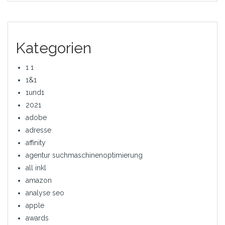
Kategorien
1 1
1&1
1und1
2021
adobe
adresse
affinity
agentur suchmaschinenoptimierung
all inkl
amazon
analyse seo
apple
awards