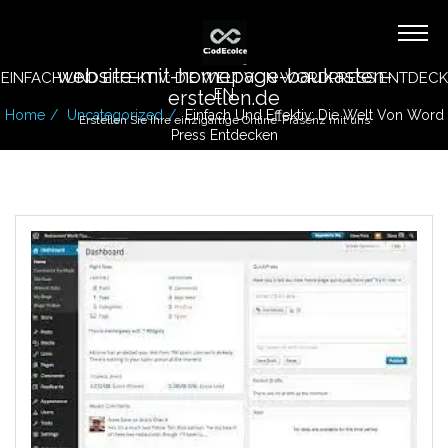
website-mit-homepage-baukasten-
EINFACH UND EFFEKTIV: DIE WELT VON WORDPRESS ENTDECK
EN
erstellen.de
Home
Uncategorized
Einfach Und Effektiv: Die Welt Von Word
Erstellen Sie Ihre einzigartige Online-Präsenz mit uns
Press Entdecken