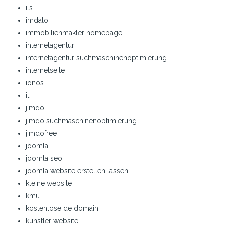
ils
imdalo
immobilienmakler homepage
internetagentur
internetagentur suchmaschinenoptimierung
internetseite
ionos
it
jimdo
jimdo suchmaschinenoptimierung
jimdofree
joomla
joomla seo
joomla website erstellen lassen
kleine website
kmu
kostenlose de domain
künstler website