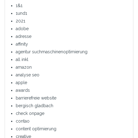
1&1
1und1
2021
adobe
adresse
affinity
agentur suchmaschinenoptimierung
all inkl
amazon
analyse seo
apple
awards
barrierefreie website
bergisch gladbach
check onpage
contao
content optimierung
creative