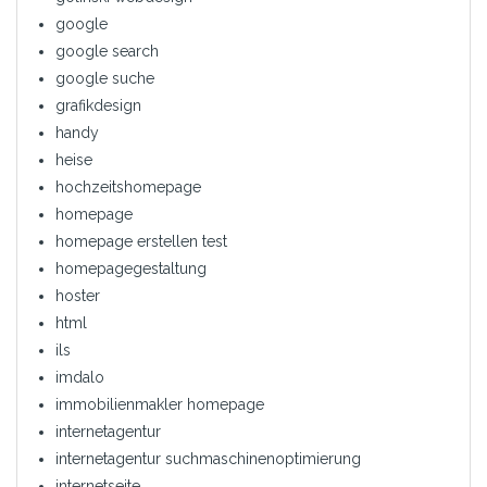
google
google search
google suche
grafikdesign
handy
heise
hochzeitshomepage
homepage
homepage erstellen test
homepagegestaltung
hoster
html
ils
imdalo
immobilienmakler homepage
internetagentur
internetagentur suchmaschinenoptimierung
internetseite