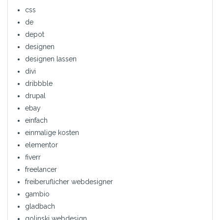
css
de
depot
designen
designen lassen
divi
dribbble
drupal
ebay
einfach
einmalige kosten
elementor
fiverr
freelancer
freiberuflicher webdesigner
gambio
gladbach
golinski webdesign