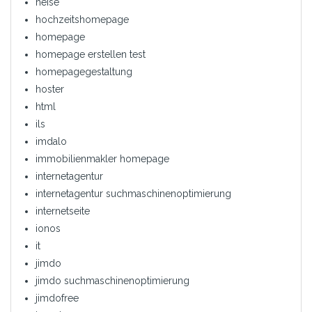
heise
hochzeitshomepage
homepage
homepage erstellen test
homepagegestaltung
hoster
html
ils
imdalo
immobilienmakler homepage
internetagentur
internetagentur suchmaschinenoptimierung
internetseite
ionos
it
jimdo
jimdo suchmaschinenoptimierung
jimdofree