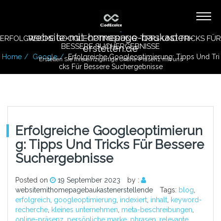
website-mit-homepage-baukasten-
ERFOLGREICHE GOOGLEOPTIMIERUNG: TIPPS UND TRICKS FÜR
BESSERE SUCHERGEBNISSE
erstellen.de
Home
Google
Erfolgreiche Googleoptimierung: Tipps Und Tri
Erstellen Sie Ihre einzigartige Online-Präsenz mit uns
Cks Für Bessere Suchergebnisse
Erfolgreiche Googleoptimierun
G: Tipps Und Tricks Für Bessere
Suchergebnisse
Posted on
19 September 2023
by :
websitemithomepagebaukastenerstellende
Tags:
blog
,
erfolgreich
,
googleoptimierung
,
indexiert
,
inhalt
,
keyword-
recherche
,
kleines unternehmen
,
meta-beschreibungen
,
online-präsenz
,
persönliche marke
,
phrasen
,
relevante