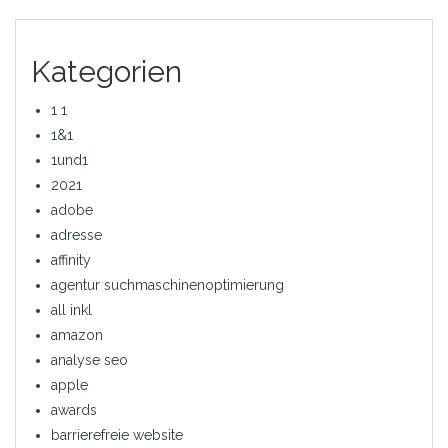
Kategorien
1 1
1&1
1und1
2021
adobe
adresse
affinity
agentur suchmaschinenoptimierung
all inkl
amazon
analyse seo
apple
awards
barrierefreie website