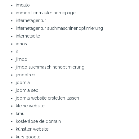
imdalo
immobilienmakler homepage
internetagentur
internetagentur suchmaschinenoptimierung
internetseite
ionos
it
jimdo
jimdo suchmaschinenoptimierung
jimdofree
joomla
joomla seo
joomla website erstellen lassen
kleine website
kmu
kostenlose de domain
künstler website
kurs google