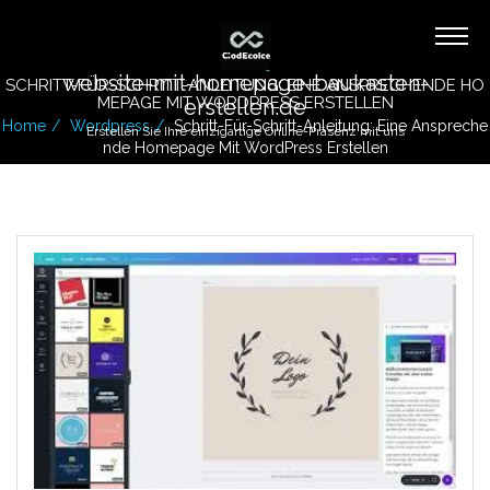
website-mit-homepage-baukasten-
SCHRITT-FÜR-SCHRITT-ANLEITUNG: EINE ANSPRECHENDE HO
MEPAGE MIT WORDPRESS ERSTELLEN
erstellen.de
Home
Wordpress
Schritt-Für-Schritt-Anleitung: Eine Anspreche
Erstellen Sie Ihre einzigartige Online-Präsenz mit uns
Nde Homepage Mit WordPress Erstellen