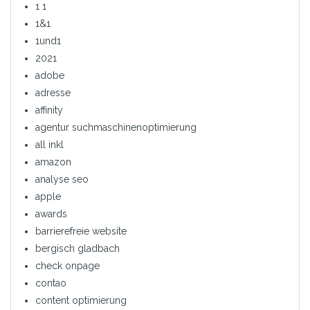
1 1
1&1
1und1
2021
adobe
adresse
affinity
agentur suchmaschinenoptimierung
all inkl
amazon
analyse seo
apple
awards
barrierefreie website
bergisch gladbach
check onpage
contao
content optimierung