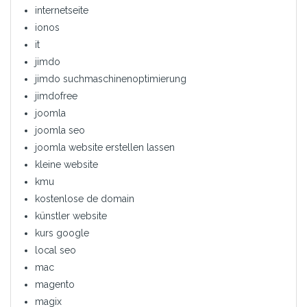
internetseite
ionos
it
jimdo
jimdo suchmaschinenoptimierung
jimdofree
joomla
joomla seo
joomla website erstellen lassen
kleine website
kmu
kostenlose de domain
künstler website
kurs google
local seo
mac
magento
magix