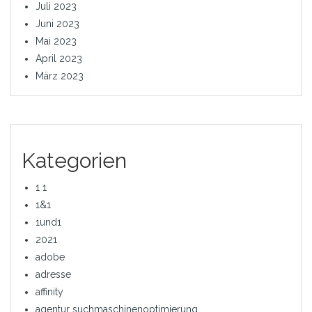
Juli 2023
Juni 2023
Mai 2023
April 2023
März 2023
Kategorien
1 1
1&1
1und1
2021
adobe
adresse
affinity
agentur suchmaschinenoptimierung