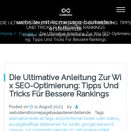
website-mit-homepage-baukasten-
DIE ULTIMATIVE ANLEITUNG ZUR WIX SEO-OPTIMIERUNG: TIPPS
UND TRICKS FÜR BESSERE RANKINGS
erstellen.de
Home
Google
Die Ultimative Anleitung Zur Wix SEO-Optimieru
Erstellen Sie Ihre einzigartige Online-Präsenz mit uns
Ng: Tipps Und Tricks Für Bessere Rankings
Die Ultimative Anleitung Zur Wi
X SEO-Optimierung: Tipps Und
Tricks Für Bessere Rankings
Posted on
11 August 2023
by :
websitemithomepagebaukastenerstellende
Tags:
alternative texte alt-tags
,
ansprechende bilder oder videos
,
aussagekräftige dateinamen für bilder
,
google keyword
planner
,
gut optimierte website
,
h2
,
informative artikel
,