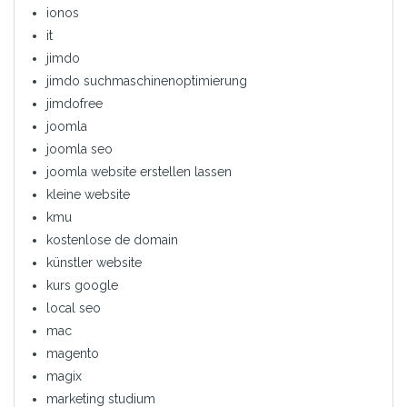
ionos
it
jimdo
jimdo suchmaschinenoptimierung
jimdofree
joomla
joomla seo
joomla website erstellen lassen
kleine website
kmu
kostenlose de domain
künstler website
kurs google
local seo
mac
magento
magix
marketing studium