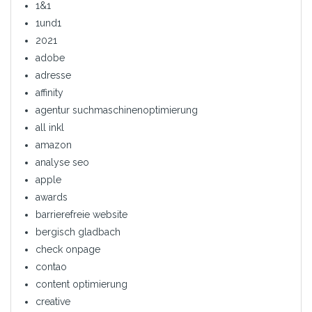
1&1
1und1
2021
adobe
adresse
affinity
agentur suchmaschinenoptimierung
all inkl
amazon
analyse seo
apple
awards
barrierefreie website
bergisch gladbach
check onpage
contao
content optimierung
creative