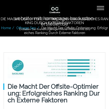
website-mit-homepage-baukasten-
DIE MACHT DER OFFSITE-OPTIMIERUNG: ERFOLGREICHES RAN
KING DURCH EXTERNE FAKTOREN
erstellen.de
Home
Offpage Seo
Die Macht Der Offsite-Optimierung: Erfolgr
Erstellen Sie Ihre einzigartige Online-Präsenz mit uns
Eiches Ranking Durch Externe Faktoren
Die Macht Der Offsite-Optimier
Ung: Erfolgreiches Ranking Dur
Ch Externe Faktoren