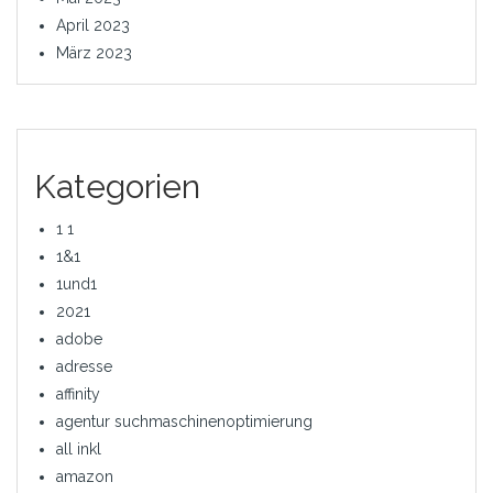
April 2023
März 2023
Kategorien
1 1
1&1
1und1
2021
adobe
adresse
affinity
agentur suchmaschinenoptimierung
all inkl
amazon