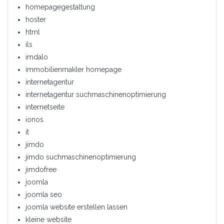
homepagegestaltung
hoster
html
ils
imdalo
immobilienmakler homepage
internetagentur
internetagentur suchmaschinenoptimierung
internetseite
ionos
it
jimdo
jimdo suchmaschinenoptimierung
jimdofree
joomla
joomla seo
joomla website erstellen lassen
kleine website