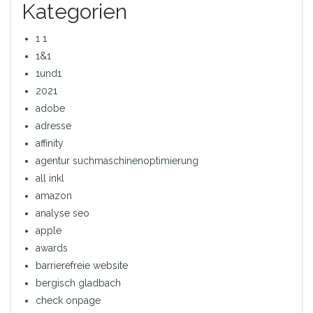
Kategorien
1 1
1&1
1und1
2021
adobe
adresse
affinity
agentur suchmaschinenoptimierung
all inkl
amazon
analyse seo
apple
awards
barrierefreie website
bergisch gladbach
check onpage