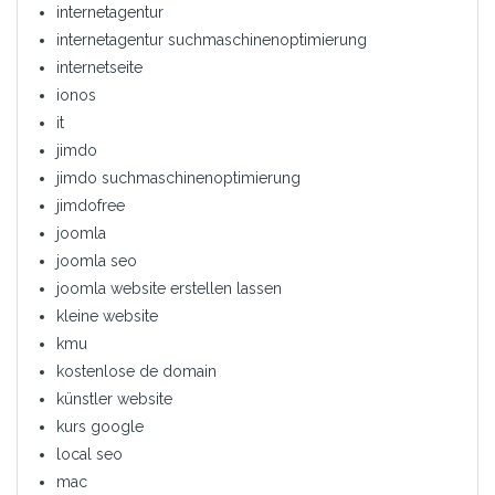
internetagentur
internetagentur suchmaschinenoptimierung
internetseite
ionos
it
jimdo
jimdo suchmaschinenoptimierung
jimdofree
joomla
joomla seo
joomla website erstellen lassen
kleine website
kmu
kostenlose de domain
künstler website
kurs google
local seo
mac