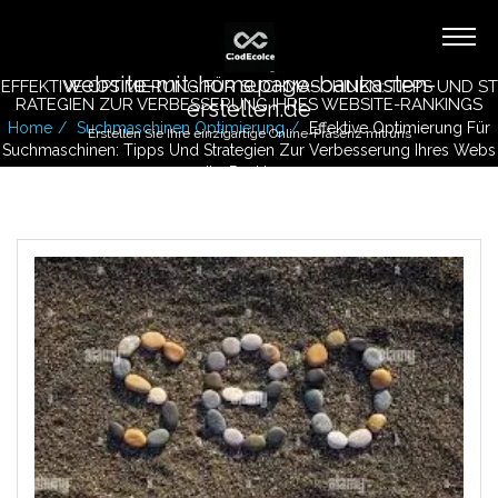
website-mit-homepage-baukasten-
EFFEKTIVE OPTIMIERUNG FÜR SUCHMASCHINEN: TIPPS UND ST
RATEGIEN ZUR VERBESSERUNG IHRES WEBSITE-RANKINGS
erstellen.de
Home
Suchmaschinen Optimierung
Effektive Optimierung Für
Erstellen Sie Ihre einzigartige Online-Präsenz mit uns
Suchmaschinen: Tipps Und Strategien Zur Verbesserung Ihres Webs
Ite-Rankings