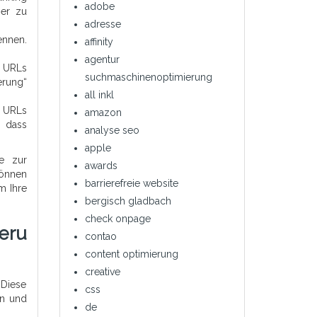
adobe
her zu
adresse
ennen.
affinity
agentur
e URLs
suchmaschinenoptimierung
erung“
all inkl
n URLs
amazon
, dass
analyse seo
apple
me zur
awards
können
barrierefreie website
m Ihre
bergisch gladbach
check onpage
eru
contao
content optimierung
creative
 Diese
css
en und
de