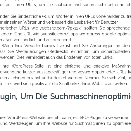
rter aus Ihren URLs, um sie sauberer und suchmaschinenfreundlic
nden Sie Bindestriche (-), um Wörter in Ihren URLs voneinander zu tr
r einzelnen Wörter und verbessert die Lesbarkeit für Benutzer.
nerischer URLs wie „website.com/?p=123“ sollten Sie sprechend
rspiegeln. Eine URL wie „website.com/tipps-wordpress-google-optimi
rmaßen verständlich und ansprechend.
: Wenn Ihre Website bereits live ist und Sie Änderungen an de
ss Sie Weiterleitungen (Redirects) einrichten, um sicherzustellen
t werden. Dies verhindert auch das Entstehen von toten Links.
 Ihre WordPress-Seite ist eine einfache und effektive Maßnah
Verwendung kurzer, aussagekräftiger und keywordoptimierter URLs 
Suchmaschinen erkannt und indexiert werden. Nehmen Sie sich Zeit, u
 es wird sich positiv auf die Sichtbarkeit Ihrer Website auswirken.
lugin, Um Die Suchmaschinenoptimi
Ihrer WordPress-Website besteht darin, ein SEO-Plugin zu verwenden.
en und Werkzeugen, um Ihre Website für Suchmaschinen zu optimier