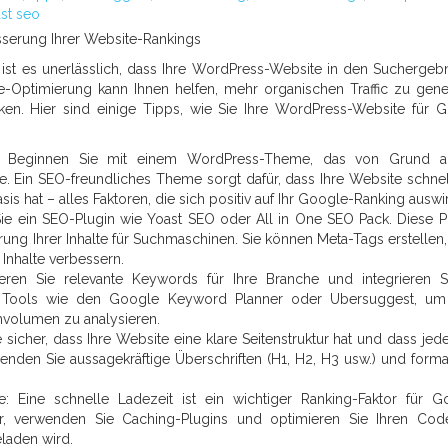
st seo
serung Ihrer Website-Rankings
ist es unerlässlich, dass Ihre WordPress-Website in den Suchergeb
gle-Optimierung kann Ihnen helfen, mehr organischen Traffic zu gene
ken. Hier sind einige Tipps, wie Sie Ihre WordPress-Website für 
: Beginnen Sie mit einem WordPress-Theme, das von Grund au
 Ein SEO-freundliches Theme sorgt dafür, dass Ihre Website schnell
s hat – alles Faktoren, die sich positiv auf Ihr Google-Ranking auswi
Sie ein SEO-Plugin wie Yoast SEO oder All in One SEO Pack. Diese P
ung Ihrer Inhalte für Suchmaschinen. Sie können Meta-Tags erstellen
 Inhalte verbessern.
ieren Sie relevante Keywords für Ihre Branche und integrieren S
Sie Tools wie den Google Keyword Planner oder Ubersuggest, u
hvolumen zu analysieren.
ie sicher, dass Ihre Website eine klare Seitenstruktur hat und dass jede
enden Sie aussagekräftige Überschriften (H1, H2, H3 usw.) und forma
: Eine schnelle Ladezeit ist ein wichtiger Ranking-Faktor für G
er, verwenden Sie Caching-Plugins und optimieren Sie Ihren Co
eladen wird.