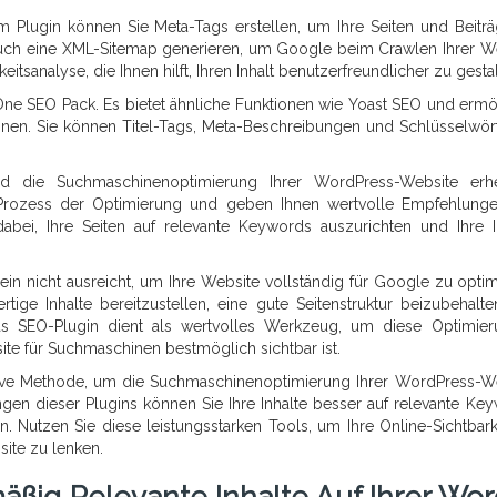
em Plugin können Sie Meta-Tags erstellen, um Ihre Seiten und Beiträ
uch eine XML-Sitemap generieren, um Google beim Crawlen Ihrer W
itsanalyse, die Ihnen hilft, Ihren Inhalt benutzerfreundlicher zu gesta
n One SEO Pack. Es bietet ähnliche Funktionen wie Yoast SEO und ermö
hinen. Sie können Titel-Tags, Meta-Beschreibungen und Schlüsselwört
d die Suchmaschinenoptimierung Ihrer WordPress-Website erhe
n Prozess der Optimierung und geben Ihnen wertvolle Empfehlung
abei, Ihre Seiten auf relevante Keywords auszurichten und Ihre I
ein nicht ausreicht, um Ihre Website vollständig für Google zu optim
rtige Inhalte bereitzustellen, eine gute Seitenstruktur beizubehalt
s SEO-Plugin dient als wertvolles Werkzeug, um diese Optimie
ite für Suchmaschinen bestmöglich sichtbar ist.
ktive Methode, um die Suchmaschinenoptimierung Ihrer WordPress-W
en dieser Plugins können Sie Ihre Inhalte besser auf relevante Ke
. Nutzen Sie diese leistungsstarken Tools, um Ihre Online-Sichtbark
site zu lenken.
äßig Relevante Inhalte Auf Ihrer Wor