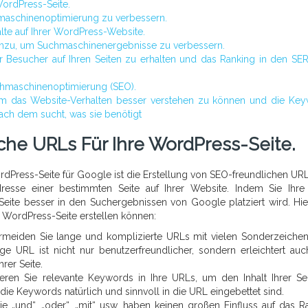
WordPress-Seite.
maschinenoptimierung zu verbessern.
alte auf Ihrer WordPress-Website.
inzu, um Suchmaschinenergebnisse zu verbessern.
 Besucher auf Ihren Seiten zu erhalten und das Ranking in den SE
uchmaschinenoptimierung (SEO).
 um das Website-Verhalten besser verstehen zu können und die Ke
ach dem sucht, was sie benötigt
che URLs Für Ihre WordPress-Seite.
dPress-Seite für Google ist die Erstellung von SEO-freundlichen URL
resse einer bestimmten Seite auf Ihrer Website. Indem Sie Ihr
 Seite besser in den Suchergebnissen von Google platziert wird. Hie
e WordPress-Seite erstellen können:
ermeiden Sie lange und komplizierte URLs mit vielen Sonderzeiche
ge URL ist nicht nur benutzerfreundlicher, sondern erleichtert au
rer Seite.
eren Sie relevante Keywords in Ihre URLs, um den Inhalt Ihrer Se
die Keywords natürlich und sinnvoll in die URL eingebettet sind.
 „und“, „oder“, „mit“ usw. haben keinen großen Einfluss auf das R