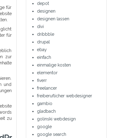
depot
ge für
designen
ebsite
designen lassen
lten.
divi
glicht
dribbble
er für
drupal
ebay
blich
en zur
einfach
nhalte
einmalige kosten
elementor
ieren.
fiverr
en und
freelancer
rungen
freiberuflicher webdesigner
gambio
ebsite
gladbach
ywords
eit zu
golinski webdesign
google
google search
dPr