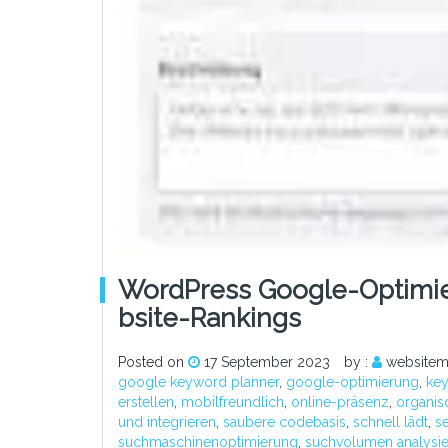
WordPress Google-Optimie
Bsite-Rankings
Posted on
17 September 2023
by :
websitem
google keyword planner
,
google-optimierung
,
key
erstellen
,
mobilfreundlich
,
online-präsenz
,
organisc
und integrieren
,
saubere codebasis
,
schnell lädt
,
se
suchmaschinenoptimierung
,
suchvolumen analysi