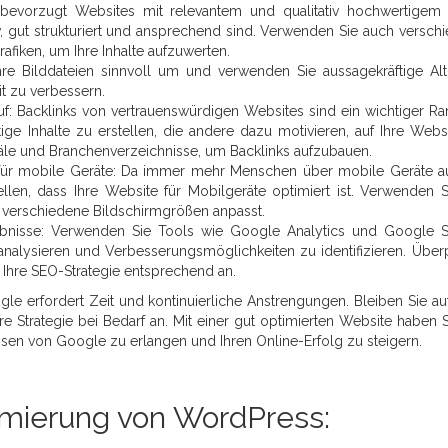
 bevorzugt Websites mit relevantem und qualitativ hochwertigem I
ativ, gut strukturiert und ansprechend sind. Verwenden Sie auch versch
afiken, um Ihre Inhalte aufzuwerten.
hre Bilddateien sinnvoll um und verwenden Sie aussagekräftige Alt
t zu verbessern.
auf: Backlinks von vertrauenswürdigen Websites sind ein wichtiger Ra
ge Inhalte zu erstellen, die andere dazu motivieren, auf Ihre Webs
näle und Branchenverzeichnisse, um Backlinks aufzubauen.
 für mobile Geräte: Da immer mehr Menschen über mobile Geräte a
tellen, dass Ihre Website für Mobilgeräte optimiert ist. Verwenden S
n verschiedene Bildschirmgrößen anpasst.
ebnisse: Verwenden Sie Tools wie Google Analytics und Google 
nalysieren und Verbesserungsmöglichkeiten zu identifizieren. Über
 Ihre SEO-Strategie entsprechend an.
le erfordert Zeit und kontinuierliche Anstrengungen. Bleiben Sie a
 Strategie bei Bedarf an. Mit einer gut optimierten Website haben S
ssen von Google zu erlangen und Ihren Online-Erfolg zu steigern.
imierung von WordPress: