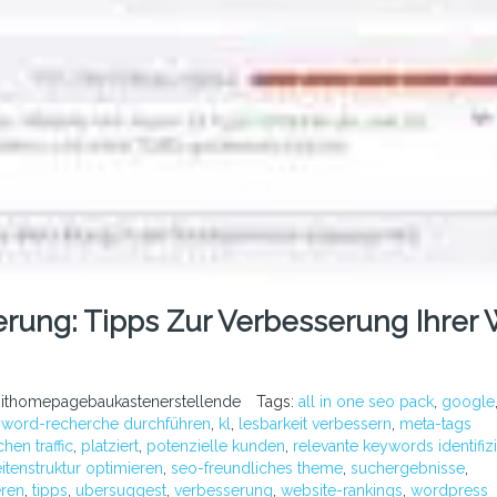
rung: Tipps Zur Verbesserung Ihrer
ithomepagebaukastenerstellende
Tags:
all in one seo pack
,
google
word-recherche durchführen
,
kl
,
lesbarkeit verbessern
,
meta-tags
hen traffic
,
platziert
,
potenzielle kunden
,
relevante keywords identifiz
itenstruktur optimieren
,
seo-freundliches theme
,
suchergebnisse
,
eren
,
tipps
,
ubersuggest
,
verbesserung
,
website-rankings
,
wordpress