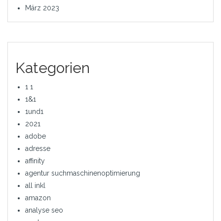
März 2023
Kategorien
1 1
1&1
1und1
2021
adobe
adresse
affinity
agentur suchmaschinenoptimierung
all inkl
amazon
analyse seo