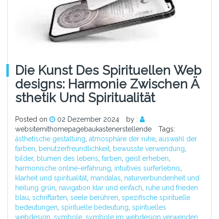
Die Kunst Des Spirituellen Web
Designs: Harmonie Zwischen Ä
Sthetik Und Spiritualität
Posted on
02 Dezember 2024
by :
websitemithomepagebaukastenerstellende
Tags:
ästhetische gestaltung
,
atmosphäre der ruhe
,
auswahl der
farben
,
benutzerfreundlichkeit
,
bewusste verwendung
,
bilder
,
blumen des lebens
,
farben
,
geist erheben
,
harmonische online-erfahrung
,
intuitives surferlebnis
,
klarheit und spiritualität
,
mandalas
,
naturverbundenheit und
heilung grün
,
navigation klar und einfach
,
ruhe und frieden
blau
,
schriftarten
,
seele berühren
,
spezifische spirituelle
bedeutungen
,
spirituelle bedeutung
,
spirituelles
webdesign
,
symbole
,
symbole im webdesign verwenden
,