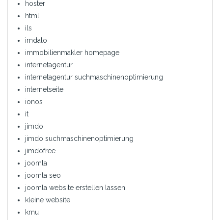
hoster
html
ils
imdalo
immobilienmakler homepage
internetagentur
internetagentur suchmaschinenoptimierung
internetseite
ionos
it
jimdo
jimdo suchmaschinenoptimierung
jimdofree
joomla
joomla seo
joomla website erstellen lassen
kleine website
kmu