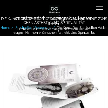
website-mit-homepage-baukasten-
DIE KUNST DES SPIRITUELLEN WEBDESIGNS: HARMONIE ZWIS
CHEN ÄSTHETIK UND SPIRITUALITÄT
erstellen.de
Home
Spirituelles Webdesign
Die Kunst Des Spirituellen Webd
Erstellen Sie Ihre einzigartige Online-Präsenz mit uns
Esigns: Harmonie Zwischen Ästhetik Und Spiritualität