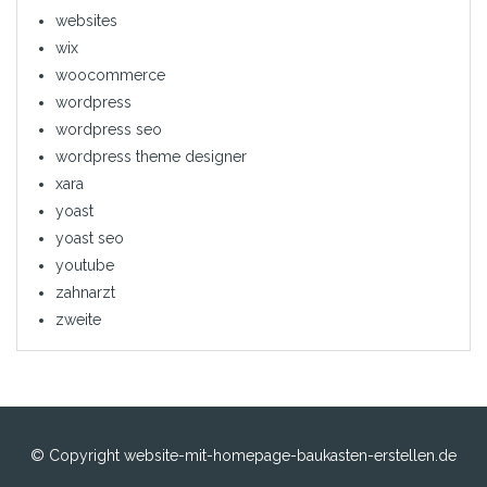
websites
wix
woocommerce
wordpress
wordpress seo
wordpress theme designer
xara
yoast
yoast seo
youtube
zahnarzt
zweite
© Copyright website-mit-homepage-baukasten-erstellen.de