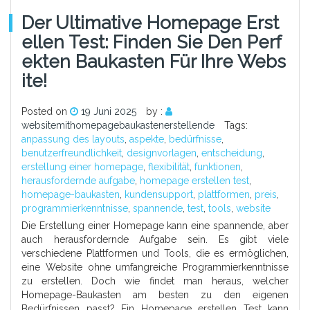
Der Ultimative Homepage Erst
Ellen Test: Finden Sie Den Perf
Ekten Baukasten Für Ihre Webs
Ite!
Posted on
19 Juni 2025
by :
websitemithomepagebaukastenerstellende
Tags:
anpassung des layouts
,
aspekte
,
bedürfnisse
,
benutzerfreundlichkeit
,
designvorlagen
,
entscheidung
,
erstellung einer homepage
,
flexibilität
,
funktionen
,
herausfordernde aufgabe
,
homepage erstellen test
,
homepage-baukasten
,
kundensupport
,
plattformen
,
preis
,
programmierkenntnisse
,
spannende
,
test
,
tools
,
website
Die Erstellung einer Homepage kann eine spannende, aber
auch herausfordernde Aufgabe sein. Es gibt viele
verschiedene Plattformen und Tools, die es ermöglichen,
eine Website ohne umfangreiche Programmierkenntnisse
zu erstellen. Doch wie findet man heraus, welcher
Homepage-Baukasten am besten zu den eigenen
Bedürfnissen passt? Ein Homepage erstellen Test kann