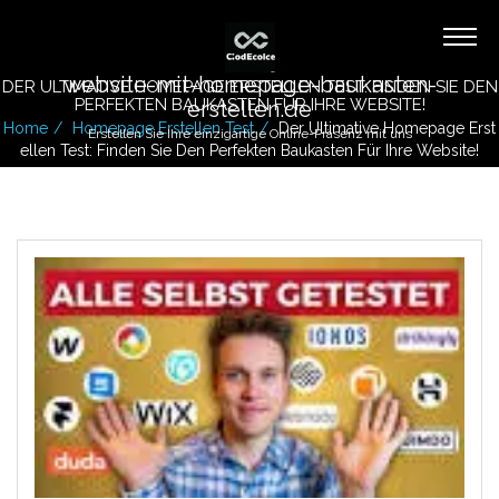
website-mit-homepage-baukasten-
DER ULTIMATIVE HOMEPAGE ERSTELLEN TEST: FINDEN SIE DEN
PERFEKTEN BAUKASTEN FÜR IHRE WEBSITE!
erstellen.de
Home
Homepage Erstellen Test
Der Ultimative Homepage Erst
Erstellen Sie Ihre einzigartige Online-Präsenz mit uns
Ellen Test: Finden Sie Den Perfekten Baukasten Für Ihre Website!