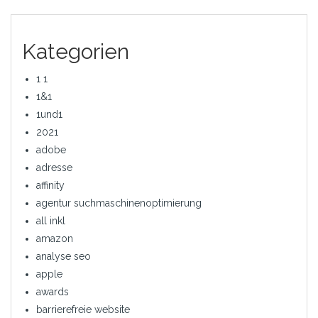
Kategorien
1 1
1&1
1und1
2021
adobe
adresse
affinity
agentur suchmaschinenoptimierung
all inkl
amazon
analyse seo
apple
awards
barrierefreie website