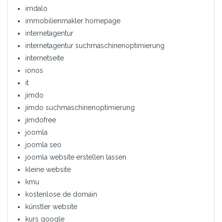
imdalo
immobilienmakler homepage
internetagentur
internetagentur suchmaschinenoptimierung
internetseite
ionos
it
jimdo
jimdo suchmaschinenoptimierung
jimdofree
joomla
joomla seo
joomla website erstellen lassen
kleine website
kmu
kostenlose de domain
künstler website
kurs google